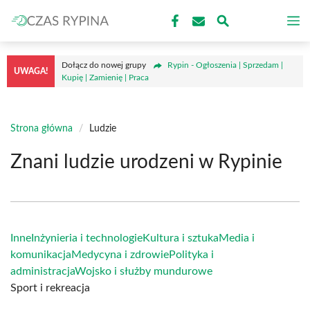
Przejdź
M
do
treści
Dołącz do nowej grupy
Rypin - Ogłoszenia | Sprzedam |
UWAGA!
Kupię | Zamienię | Praca
Strona główna
/
Ludzie
Znani ludzie urodzeni w Rypinie
Inne
Inżynieria i technologie
Kultura i sztuka
Media i
komunikacja
Medycyna i zdrowie
Polityka i
administracja
Wojsko i służby mundurowe
Sport i rekreacja