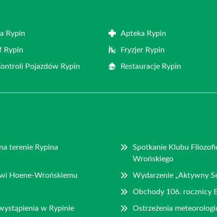
a Rypin
Apteka Rypin
f Rypin
Fryzjer Rypin
Kontroli Pojazdów Rypin
Restauracje Rypin
na terenie Rypina
Spotkanie Klubu Filozofi
Wrońskiego
fowi Hoene-Wrońskiemu
Wydarzenie „Aktywny Sen
Obchody 106. rocznicy 
wystąpienia w Rypinie
Ostrzeżenia meteorolog