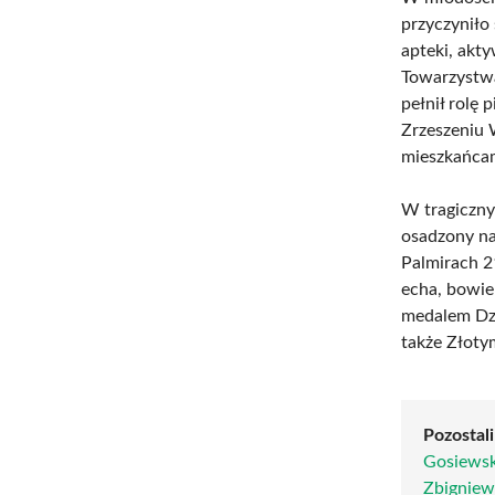
przyczyniło
apteki, akt
Towarzystw
pełnił rolę 
Zrzeszeniu 
mieszkańca
W tragiczny
osadzony na
Palmirach 2
echa, bowie
medalem Dzi
także Złoty
Pozostali
Gosiewsk
Zbigniew