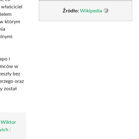
 właściciel
Źródło:
Wikipedia
cielem
 w którym
nia
alnymi
apo i
iemców w
eszły bez
erzego oraz
y został
|
Wiktor
wich
|