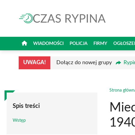
Przejdź
do
treści
WIADOMOŚCI
POLICJA
FIRMY
OGŁOSZE
UWAGA!
Dołącz do nowej grupy
Rypi
Strona główn
Miec
Spis treści
194
Wstęp