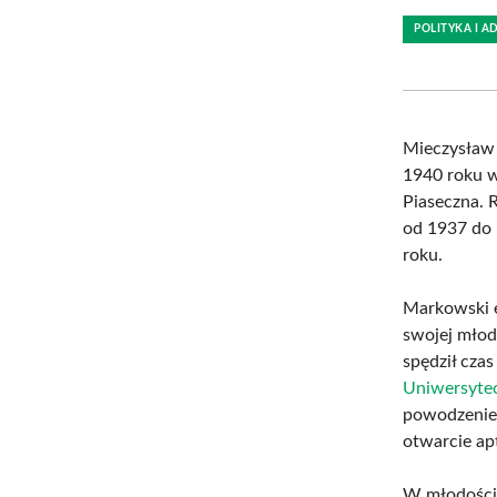
POLITYKA I A
Mieczysław
1940 roku w
Piaseczna. 
od 1937 do 
roku.
Markowski e
swojej młodz
spędził cza
Uniwersyte
powodzeniem
otwarcie ap
W młodości 