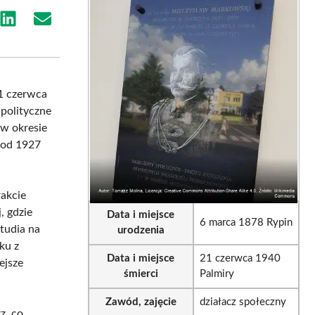
e
Share
Share
on
on
sApp
LinkedIn
Email
1 czerwca
polityczne
 w okresie
 od 1927
akcie
, gdzie
Data i miejsce
6 marca 1878 Rypin
tudia na
urodzenia
ku z
Data i miejsce
21 czerwca 1940
ejsze
śmierci
Palmiry
Zawód, zajęcie
działacz społeczny
z, co