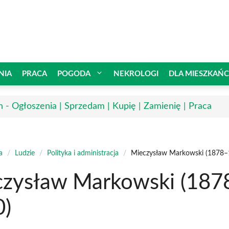
NIA
PRACA
POGODA
NEKROLOGI
DLA MIESZKAŃ
n - Ogłoszenia | Sprzedam | Kupię | Zamienię | Praca
a
/
Ludzie
/
Polityka i administracja
/
Mieczysław Markowski (1878–
zysław Markowski (187
0)