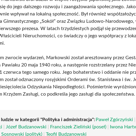
 się do jego dalszego rozwoju i zaangażowania społecznego. Jako
ywnie wpływał na lokalną społeczność. Był również współzałoży
a Gimnastycznego „Sokół” oraz Związku Ludowo-Narodowego,
pierwszego prezesa. W latach trzydziestych podjął się przewodze
Właścicieli Nieruchomości, co świadczy o jego współpracy z lok
mi.
m zwrocie wydarzeń, Markowski został aresztowany przez Gest
 Pawiaku 20 maja 1940 roku, a następnie rozstrzelany przez N
1 czerwca tego samego roku. Jego bohaterstwo i oddanie nie prz
m został odznaczony rosyjskimi Orderami św. Stanisława i św. J
esięciolecia Odzyskania Niepodległości. Pośmiertnie wyróżnion
m Krzyżem Zasługi, co podkreśla jego zasługi dla społeczeństwa.
 ludzie w kategorii "Polityka i administracja":
Paweł Zgórzyński
i
|
Józef Budzanowski
|
Franciszek Zieliński (poseł)
|
Iwona Hart
 Sosnowski (polityk)
|
Teofil Budzanowski