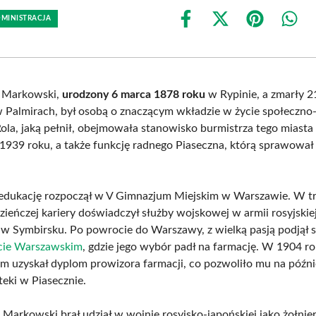
DMINISTRACJA
Share
Share
Share
Shar
on
on
on
on
Facebook
X
Pinterest
What
(Twitter)
 Markowski,
urodzony 6 marca 1878 roku
w Rypinie, a zmarły 2
 Palmirach, był osobą o znaczącym wkładzie w życie społeczno-
Rola, jaką pełnił, obejmowała stanowisko burmistrza tego miasta
1939 roku, a także funkcję radnego Piaseczna, którą sprawował
dukację rozpoczął w V Gimnazjum Miejskim w Warszawie. W tr
ieńczej kariery doświadczył służby wojskowej w armii rosyjskiej
s w Symbirsku. Po powrocie do Warszawy, z wielką pasją podjął s
cie Warszawskim
, gdzie jego wybór padł na farmację. W 1904 ro
 uzyskał dyplom prowizora farmacji, co pozwoliło mu na późni
teki w Piasecznie.
Markowski brał udział w wojnie rosyjsko-japońskiej jako żołnier