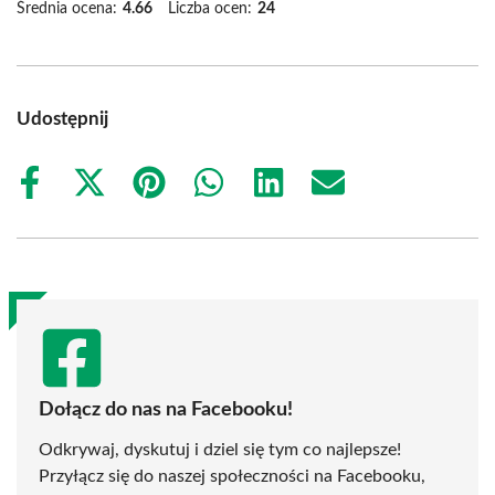
Średnia ocena:
4.66
Liczba ocen:
24
Udostępnij
Share
Share
Share
Share
Share
Share
on
on
on
on
on
on
Facebook
X
Pinterest
WhatsApp
LinkedIn
Email
(Twitter)
Dołącz do nas na Facebooku!
Odkrywaj, dyskutuj i dziel się tym co najlepsze!
Przyłącz się do naszej społeczności na Facebooku,