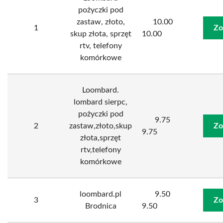
pożyczki pod
zastaw, złoto,
10.00
1
Zo
skup złota, sprzęt
10.00
rtv, telefony
komórkowe
Loombard.
lombard sierpc,
pożyczki pod
9.75
2
zastaw,złoto,skup
Zo
9.75
złota,sprzęt
rtv,telefony
komórkowe
loombard.pl
9.50
3
Zo
Brodnica
9.50