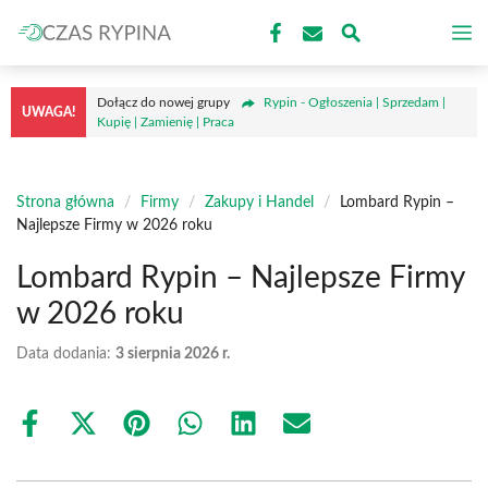
Przejdź
M
do
treści
Dołącz do nowej grupy
Rypin - Ogłoszenia | Sprzedam |
UWAGA!
Kupię | Zamienię | Praca
Strona główna
/
Firmy
/
Zakupy i Handel
/
Lombard Rypin –
Najlepsze Firmy w 2026 roku
Lombard Rypin – Najlepsze Firmy
w 2026 roku
Data dodania:
3 sierpnia 2026 r.
Share
Share
Share
Share
Share
Share
on
on
on
on
on
on
Facebook
X
Pinterest
WhatsApp
LinkedIn
Email
(Twitter)