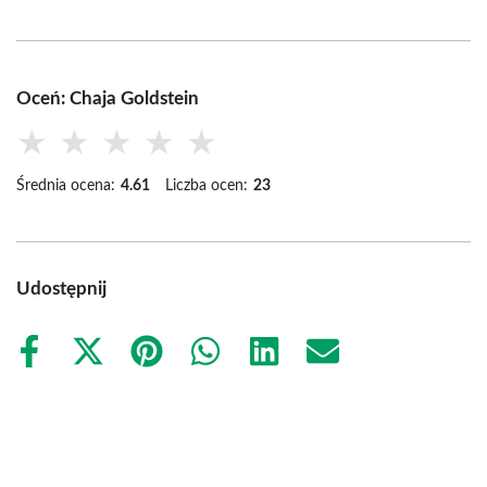
Oceń: Chaja Goldstein
★
★
★
★
★
Średnia ocena:
4.61
Liczba ocen:
23
Udostępnij
Share
Share
Share
Share
Share
Share
on
on
on
on
on
on
Facebook
X
Pinterest
WhatsApp
LinkedIn
Email
(Twitter)