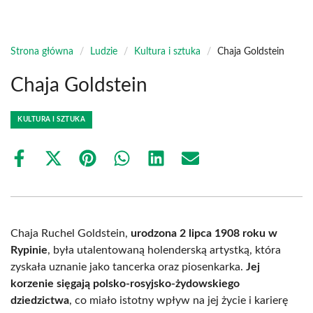
Strona główna
/
Ludzie
/
Kultura i sztuka
/
Chaja Goldstein
Chaja Goldstein
KULTURA I SZTUKA
Share
Share
Share
Share
Share
Share
on
on
on
on
on
on
Facebook
X
Pinterest
WhatsApp
LinkedIn
Email
(Twitter)
Chaja Ruchel Goldstein,
urodzona 2 lipca 1908 roku w
Rypinie
, była utalentowaną holenderską artystką, która
zyskała uznanie jako tancerka oraz piosenkarka.
Jej
korzenie sięgają polsko-rosyjsko-żydowskiego
dziedzictwa
, co miało istotny wpływ na jej życie i karierę