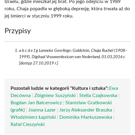
Izraelu, gdzie mieszkał jej brat. Po jego odejściu w 1989
roku, Chaja popadła w głęboką depresję, która trwała aż do
jej śmierci w styczniu 1999 roku.
Przypisy
a b c d e f g Lonneke Geerlings: Goldstein, Chaja Ruchel (1908–
1999). Digitaal Vrouwenlexicon van Nederland, 01.03.2016 r.
[dostęp 27.10.2019 r.]
Pozostali ludzie w kategorii "Kultura i sztuka":
Ewa
Decówna
|
Zbigniew Suszyński
|
Stella Czajkowska
|
Bogdan Jan Balcerowicz
|
Stanisław Gratkowski
(grafik)
|
Joanna Lazer
|
Jerzy Aleksander Braszka
|
Włodzimierz Łapiński
|
Dominika Markuszewska
|
Rafał Cieszyński