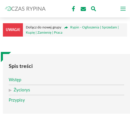
Przejdź
M
do
treści
Dołącz do nowej grupy
Rypin - Ogłoszenia | Sprzedam |
UWAGA!
Kupię | Zamienię | Praca
Spis treści
Wstęp
Życiorys
Przypisy