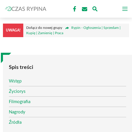
Przejdź
M
do
treści
Dołącz do nowej grupy
Rypin - Ogłoszenia | Sprzedam |
UWAGA!
Kupię | Zamienię | Praca
Spis treści
Wstęp
Życiorys
Filmografia
Nagrody
Źródła