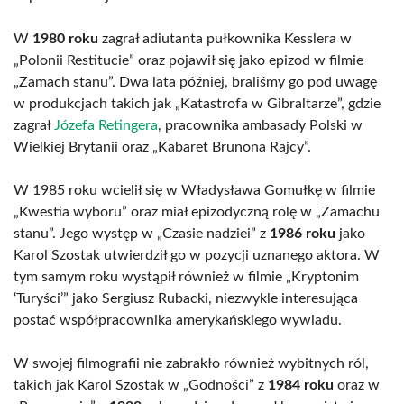
W
1980 roku
zagrał adiutanta pułkownika Kesslera w
„Polonii Restitucie” oraz pojawił się jako epizod w filmie
„Zamach stanu”. Dwa lata później, braliśmy go pod uwagę
w produkcjach takich jak „Katastrofa w Gibraltarze”, gdzie
zagrał
Józefa Retingera
, pracownika ambasady Polski w
Wielkiej Brytanii oraz „Kabaret Brunona Rajcy”.
W 1985 roku wcielił się w Władysława Gomułkę w filmie
„Kwestia wyboru” oraz miał epizodyczną rolę w „Zamachu
stanu”. Jego występ w „Czasie nadziei” z
1986 roku
jako
Karol Szostak utwierdził go w pozycji uznanego aktora. W
tym samym roku wystąpił również w filmie „Kryptonim
‘Turyści’” jako Sergiusz Rubacki, niezwykle interesująca
postać współpracownika amerykańskiego wywiadu.
W swojej filmografii nie zabrakło również wybitnych ról,
takich jak Karol Szostak w „Godności” z
1984 roku
oraz w