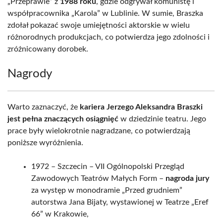
„Przeprawie” z
1988 roku
, gdzie odgrywał komunistę i
współpracownika „Karola” w Lublinie. W sumie, Braszka
zdołał pokazać swoje umiejętności aktorskie w wielu
różnorodnych produkcjach, co potwierdza jego zdolności i
zróżnicowany dorobek.
Nagrody
Warto zaznaczyć, że
kariera Jerzego Aleksandra Braszki
jest pełna znaczących osiągnięć
w dziedzinie teatru. Jego
prace były wielokrotnie nagradzane, co potwierdzają
poniższe wyróżnienia.
1972 – Szczecin – VII Ogólnopolski Przegląd
Zawodowych Teatrów Małych Form –
nagroda jury
za występ w monodramie „Przed grudniem”
autorstwa Jana Bijaty, wystawionej w Teatrze „Eref
66” w Krakowie,