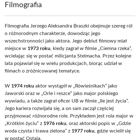
Filmografia
Filmografia Jerzego Aleksandra Braszki obejmuje szereg ról
o różnorodnym charakterze, dowodząc jego
wszechstronności jako aktora. Jego debiut filmowy miał
miejsce w
1973 roku
, kiedy zagrał w filmie „Ciemna rzeka”,
wcielając się w postać milicjanta Stelmacha. Przez kolejne
lata pojawiał się w wielu produkcjach, biorąc udział w
filmach o zróżnicowanej tematyce.
W
1974 roku
aktor wystąpił w „Rówieśnikach” jako
Jaworski oraz w „Orle i reszce” jako major polskiego
wywiadu, a także zagrał oficer UB w filmie „Ile jest życia”.
Jego kariera rozwijała się, a on sam zaczął częściej
przyjmować różnorodne role. Przykładem jest rola major w
„Krótkim życiu” z
1976 roku
, oraz aktorski popis w „Gdzie
woda czysta i trawa zielona” z
1977 roku
, gdzie wcielił się
w postać Ostaja.