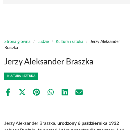
Strona główna
/
Ludzie
/
Kultura i sztuka
/
Jerzy Aleksander
Braszka
Jerzy Aleksander Braszka
KULTURA I SZTUKA
Share
Share
Share
Share
Share
Share
on
on
on
on
on
on
Facebook
X
Pinterest
WhatsApp
LinkedIn
Email
(Twitter)
Jerzy Aleksander Braszka,
urodzony 6 października 1932