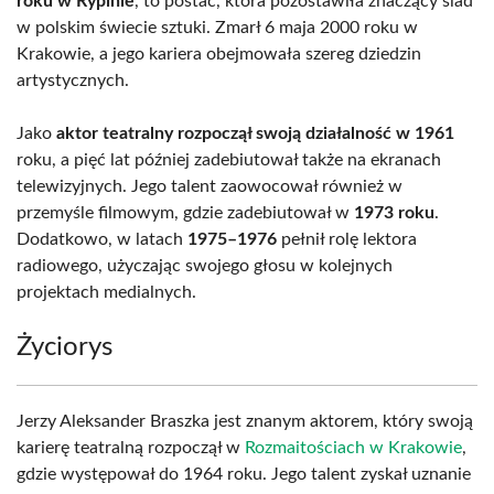
roku w Rypinie
, to postać, która pozostawiła znaczący ślad
w polskim świecie sztuki. Zmarł 6 maja 2000 roku w
Krakowie, a jego kariera obejmowała szereg dziedzin
artystycznych.
Jako
aktor teatralny rozpoczął swoją działalność w 1961
roku, a pięć lat później zadebiutował także na ekranach
telewizyjnych. Jego talent zaowocował również w
przemyśle filmowym, gdzie zadebiutował w
1973 roku
.
Dodatkowo, w latach
1975–1976
pełnił rolę lektora
radiowego, użyczając swojego głosu w kolejnych
projektach medialnych.
Życiorys
Jerzy Aleksander Braszka jest znanym aktorem, który swoją
karierę teatralną rozpoczął w
Rozmaitościach w Krakowie
,
gdzie występował do 1964 roku. Jego talent zyskał uznanie