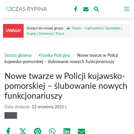
Przejdź
M
do
treści
Dołącz do nowej grupy
Rypin - Ogłoszenia | Sprzedam |
UWAGA!
Kupię | Zamienię | Praca
Strona główna
/
Kronika Policyjna
/
Nowe twarze w Policji
kujawsko-pomorskiej – ślubowanie nowych funkcjonariuszy
Nowe twarze w Policji kujawsko-
pomorskiej – ślubowanie nowych
funkcjonariuszy
Data dodania:
12 września 2025 r.
Share
Share
Share
Share
Share
Share