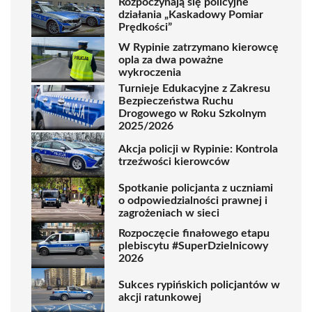
Rozpoczynają się policyjne
działania „Kaskadowy Pomiar
Prędkości”
W Rypinie zatrzymano kierowcę
opla za dwa poważne
wykroczenia
Turnieje Edukacyjne z Zakresu
Bezpieczeństwa Ruchu
Drogowego w Roku Szkolnym
2025/2026
Akcja policji w Rypinie: Kontrola
trzeźwości kierowców
Spotkanie policjanta z uczniami
o odpowiedzialności prawnej i
zagrożeniach w sieci
Rozpoczęcie finałowego etapu
plebiscytu #SuperDzielnicowy
2026
Sukces rypińskich policjantów w
akcji ratunkowej