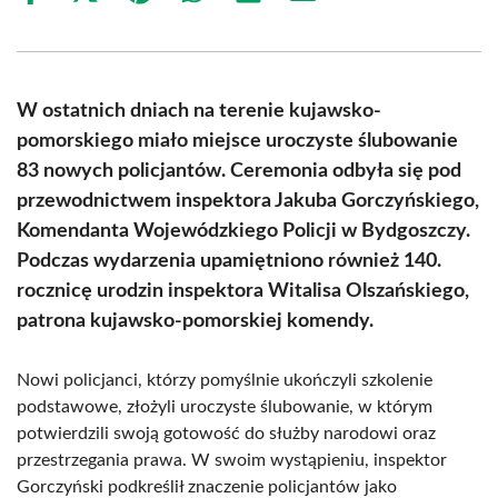
on
on
on
on
on
on
Facebook
X
Pinterest
WhatsApp
LinkedIn
Email
(Twitter)
W ostatnich dniach na terenie kujawsko-
pomorskiego miało miejsce uroczyste ślubowanie
83 nowych policjantów. Ceremonia odbyła się pod
przewodnictwem inspektora Jakuba Gorczyńskiego,
Komendanta Wojewódzkiego Policji w Bydgoszczy.
Podczas wydarzenia upamiętniono również 140.
rocznicę urodzin inspektora Witalisa Olszańskiego,
patrona kujawsko-pomorskiej komendy.
Nowi policjanci, którzy pomyślnie ukończyli szkolenie
podstawowe, złożyli uroczyste ślubowanie, w którym
potwierdzili swoją gotowość do służby narodowi oraz
przestrzegania prawa. W swoim wystąpieniu, inspektor
Gorczyński podkreślił znaczenie policjantów jako