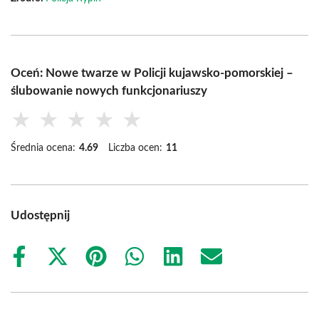
Oceń: Nowe twarze w Policji kujawsko-pomorskiej –
ślubowanie nowych funkcjonariuszy
★
★
★
★
★
Średnia ocena:
4.69
Liczba ocen:
11
Udostępnij
Share
Share
Share
Share
Share
Share
on
on
on
on
on
on
Facebook
X
Pinterest
WhatsApp
LinkedIn
Email
(Twitter)