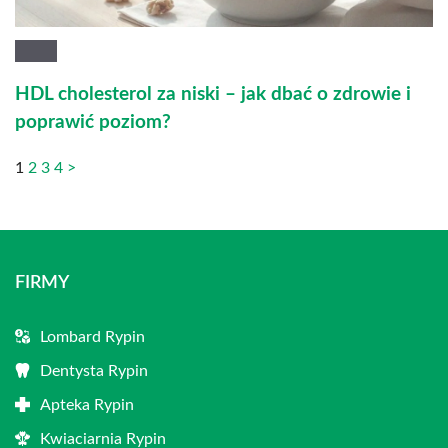
HDL cholesterol za niski – jak dbać o zdrowie i
poprawić poziom?
1
2
3
4
>
FIRMY
Lombard Rypin
Dentysta Rypin
Apteka Rypin
Kwiaciarnia Rypin