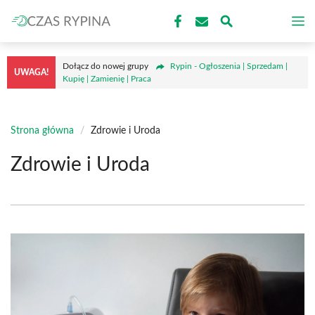
Przejdź
M
do
treści
Dołącz do nowej grupy
Rypin - Ogłoszenia | Sprzedam |
UWAGA!
Kupię | Zamienię | Praca
Strona główna
/
Zdrowie i Uroda
Zdrowie i Uroda