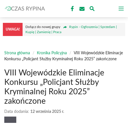
Przejdź
M
do
treści
Dołącz do nowej grupy
Rypin - Ogłoszenia | Sprzedam |
UWAGA!
Kupię | Zamienię | Praca
Strona główna
/
Kronika Policyjna
/
VIII Wojewódzkie Eliminacje
Konkursu „Policjant Służby Kryminalnej Roku 2025” zakończone
VIII Wojewódzkie Eliminacje
Konkursu „Policjant Służby
Kryminalnej Roku 2025”
zakończone
Data dodania:
12 września 2025 r.