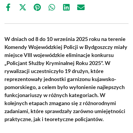
Share
Share
Share
Share
Share
Share
on
on
on
on
on
on
Facebook
X
Pinterest
WhatsApp
LinkedIn
Email
(Twitter)
W dniach od 8 do 10 września 2025 roku na terenie
Komendy Wojewódzkiej Policji w Bydgoszczy miały
miejsce VIII wojewódzkie eliminacje konkursu
„Policjant Służby Kryminalnej Roku 2025”. W
rywalizacji uczestniczyło 19 drużyn, które
reprezentowały jednostki garnizonu kujawsko-
pomorskiego, a celem było wyłonienie najlepszych
funkcjonariuszy w różnych kategoriach. W
kolejnych etapach zmagano się z różnorodnymi
zadaniami, które sprawdzały zarówno umiejętności
praktyczne, jak i teoretyczne policjantów.