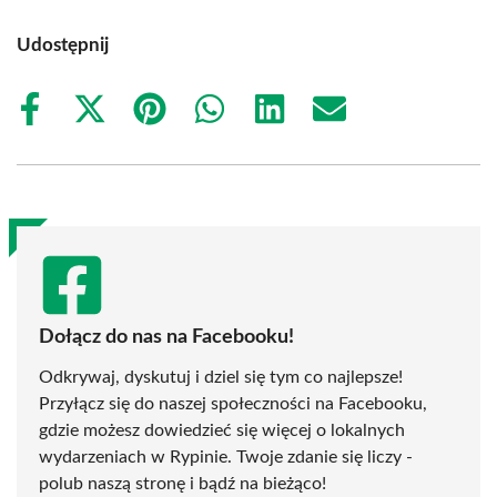
Udostępnij
Share
Share
Share
Share
Share
Share
on
on
on
on
on
on
Facebook
X
Pinterest
WhatsApp
LinkedIn
Email
(Twitter)
Dołącz do nas na Facebooku!
Odkrywaj, dyskutuj i dziel się tym co najlepsze!
Przyłącz się do naszej społeczności na Facebooku,
gdzie możesz dowiedzieć się więcej o lokalnych
wydarzeniach w Rypinie. Twoje zdanie się liczy -
polub naszą stronę i bądź na bieżąco!