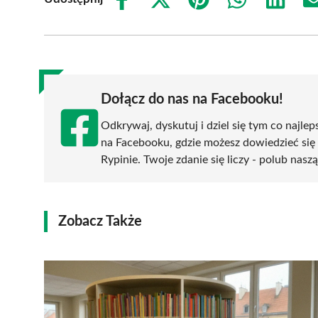
Share
Share
Share
Share
Share
on
on
on
on
on
Facebook
X
Pinterest
WhatsApp
LinkedIn
(Twitter)
Dołącz do nas na Facebooku!
Odkrywaj, dyskutuj i dziel się tym co najlep
na Facebooku, gdzie możesz dowiedzieć się
Rypinie. Twoje zdanie się liczy - polub naszą
Zobacz Także