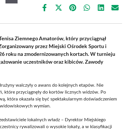
Share
Share
Share
Share
Share
Share
on
on
on
on
on
on
Facebook
X
Pinterest
WhatsApp
LinkedIn
Email
(Twitter)
 Tenisa Ziemnego Amatorów, który przyciągnął
 Zorganizowany przez Miejski Ośrodek Sportu i
026 roku na zmodernizowanych kortach. W turnieju
angażowanie uczestników oraz kibiców. Zawody
 drużyny walczyły o awans do kolejnych etapów. Nie
ń, które przyciągnęły do kortów licznych widzów. Po
ową, która okazała się być spektakularnym doświadczeniem
le widowiskowych wymian.
rzedstawiciele lokalnych władz – Dyrektor Miejskiego
zestnicy rywalizowali o wysokie lokaty, a w klasyfikacji