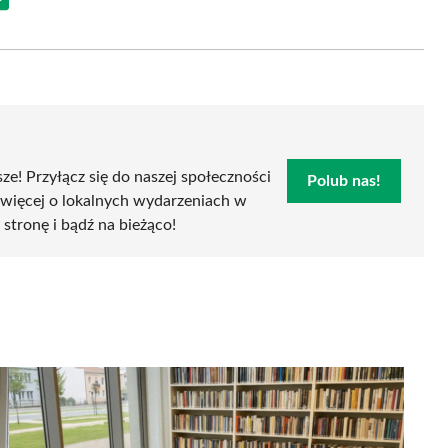
Share
on
Email
sze! Przyłącz się do naszej społeczności
Polub nas!
 więcej o lokalnych wydarzeniach w
 stronę i bądź na bieżąco!