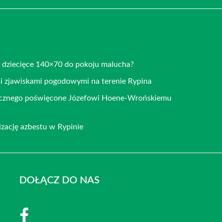
o dziecięce 140×70 do pokoju malucha?
mi zjawiskami pogodowymi na terenie Rypina
ficznego poświęcone Józefowi Hoene-Wrońskiemu
zację azbestu w Rypinie
DOŁĄCZ DO NAS