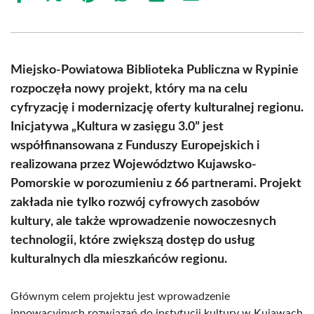
on
on
on
on
on
on
Facebook
X
Pinterest
WhatsApp
LinkedIn
Email
(Twitter)
Miejsko-Powiatowa Biblioteka Publiczna w Rypinie
rozpoczęła nowy projekt, który ma na celu
cyfryzację i modernizację oferty kulturalnej regionu.
Inicjatywa „Kultura w zasięgu 3.0” jest
współfinansowana z Funduszy Europejskich i
realizowana przez Województwo Kujawsko-
Pomorskie w porozumieniu z 66 partnerami. Projekt
zakłada nie tylko rozwój cyfrowych zasobów
kultury, ale także wprowadzenie nowoczesnych
technologii, które zwiększą dostęp do usług
kulturalnych dla mieszkańców regionu.
Głównym celem projektu jest wprowadzenie
innowacyjnych rozwiązań do instytucji kultury w Kujawach