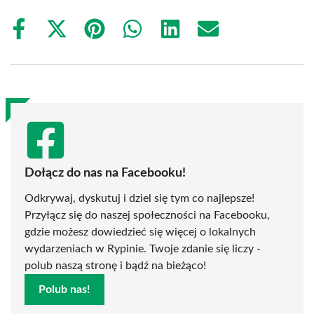
Share
Share
Share
Share
Share
Share
on
on
on
on
on
on
Facebook
X
Pinterest
WhatsApp
LinkedIn
Email
(Twitter)
Dołącz do nas na Facebooku!
Odkrywaj, dyskutuj i dziel się tym co najlepsze!
Przyłącz się do naszej społeczności na Facebooku,
gdzie możesz dowiedzieć się więcej o lokalnych
wydarzeniach w Rypinie. Twoje zdanie się liczy -
polub naszą stronę i bądź na bieżąco!
Polub nas!