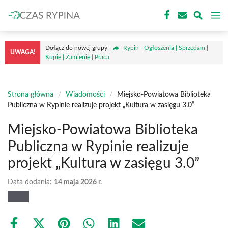
Przejdź
M
do
treści
Dołącz do nowej grupy
Rypin - Ogłoszenia | Sprzedam |
UWAGA!
Kupię | Zamienię | Praca
Strona główna
/
Wiadomości
/
Miejsko-Powiatowa Biblioteka
Publiczna w Rypinie realizuje projekt „Kultura w zasięgu 3.0”
Miejsko-Powiatowa Biblioteka
Publiczna w Rypinie realizuje
projekt „Kultura w zasięgu 3.0”
Data dodania:
14 maja 2026 r.
Share
Share
Share
Share
Share
Share