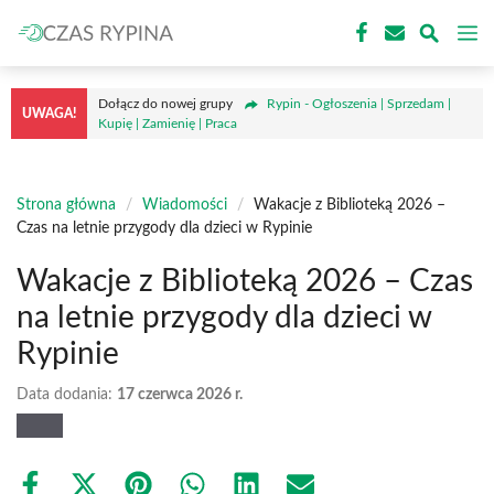
Przejdź
M
do
treści
Dołącz do nowej grupy
Rypin - Ogłoszenia | Sprzedam |
UWAGA!
Kupię | Zamienię | Praca
Strona główna
/
Wiadomości
/
Wakacje z Biblioteką 2026 –
Czas na letnie przygody dla dzieci w Rypinie
Wakacje z Biblioteką 2026 – Czas
na letnie przygody dla dzieci w
Rypinie
Data dodania:
17 czerwca 2026 r.
Share
Share
Share
Share
Share
Share