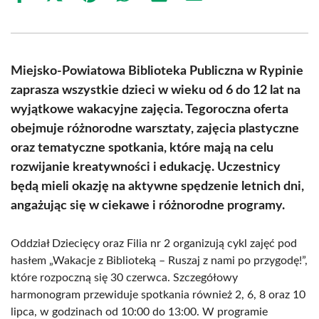
on
on
on
on
on
on
Facebook
X
Pinterest
WhatsApp
LinkedIn
Email
(Twitter)
Miejsko-Powiatowa Biblioteka Publiczna w Rypinie
zaprasza wszystkie dzieci w wieku od 6 do 12 lat na
wyjątkowe wakacyjne zajęcia. Tegoroczna oferta
obejmuje różnorodne warsztaty, zajęcia plastyczne
oraz tematyczne spotkania, które mają na celu
rozwijanie kreatywności i edukację. Uczestnicy
będą mieli okazję na aktywne spędzenie letnich dni,
angażując się w ciekawe i różnorodne programy.
Oddział Dziecięcy oraz Filia nr 2 organizują cykl zajęć pod
hasłem „Wakacje z Biblioteką – Ruszaj z nami po przygodę!”,
które rozpoczną się 30 czerwca. Szczegółowy
harmonogram przewiduje spotkania również 2, 6, 8 oraz 10
lipca, w godzinach od 10:00 do 13:00. W programie