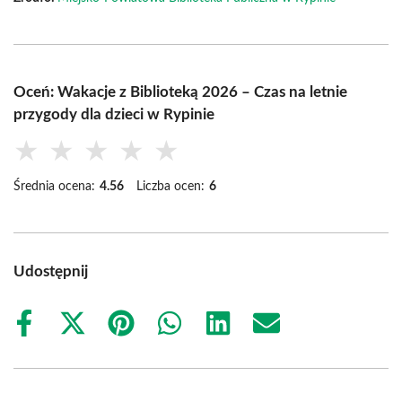
Oceń: Wakacje z Biblioteką 2026 – Czas na letnie
przygody dla dzieci w Rypinie
★
★
★
★
★
Średnia ocena:
4.56
Liczba ocen:
6
Udostępnij
Share
Share
Share
Share
Share
Share
on
on
on
on
on
on
Facebook
X
Pinterest
WhatsApp
LinkedIn
Email
(Twitter)