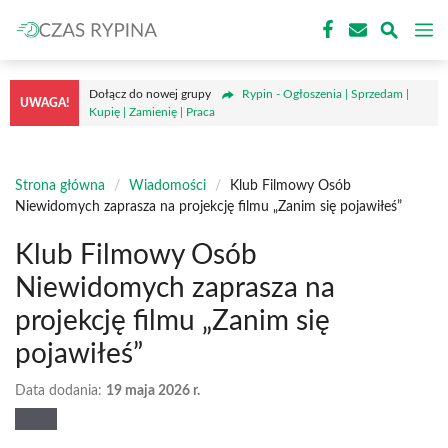
Przejdź
M
do
treści
Dołącz do nowej grupy
Rypin - Ogłoszenia | Sprzedam |
UWAGA!
Kupię | Zamienię | Praca
Strona główna
/
Wiadomości
/
Klub Filmowy Osób
Niewidomych zaprasza na projekcję filmu „Zanim się pojawiłeś”
Klub Filmowy Osób
Niewidomych zaprasza na
projekcję filmu „Zanim się
pojawiłeś”
Data dodania:
19 maja 2026 r.