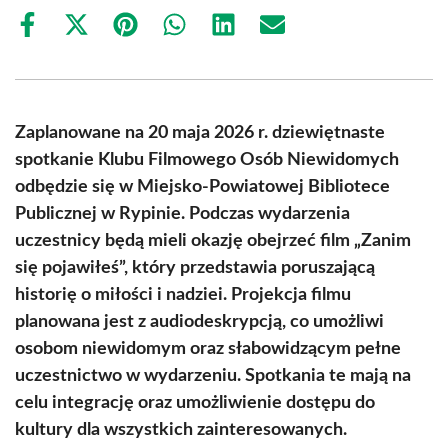
Share
Share
Share
Share
Share
Share
on
on
on
on
on
on
Facebook
X
Pinterest
WhatsApp
LinkedIn
Email
(Twitter)
Zaplanowane na 20 maja 2026 r. dziewiętnaste
spotkanie Klubu Filmowego Osób Niewidomych
odbędzie się w Miejsko-Powiatowej Bibliotece
Publicznej w Rypinie. Podczas wydarzenia
uczestnicy będą mieli okazję obejrzeć film „Zanim
się pojawiłeś”, który przedstawia poruszającą
historię o miłości i nadziei. Projekcja filmu
planowana jest z audiodeskrypcją, co umożliwi
osobom niewidomym oraz słabowidzącym pełne
uczestnictwo w wydarzeniu. Spotkania te mają na
celu integrację oraz umożliwienie dostępu do
kultury dla wszystkich zainteresowanych.