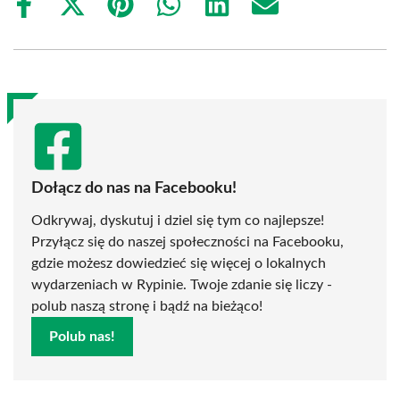
Share
Share
Share
Share
Share
Share
on
on
on
on
on
on
Facebook
X
Pinterest
WhatsApp
LinkedIn
Email
(Twitter)
Dołącz do nas na Facebooku!
Odkrywaj, dyskutuj i dziel się tym co najlepsze!
Przyłącz się do naszej społeczności na Facebooku,
gdzie możesz dowiedzieć się więcej o lokalnych
wydarzeniach w Rypinie. Twoje zdanie się liczy -
polub naszą stronę i bądź na bieżąco!
Polub nas!