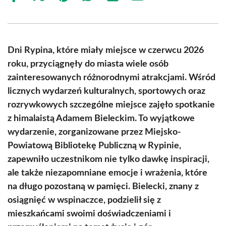
on
on
on
on
on
on
Facebook
X
Pinterest
WhatsApp
LinkedIn
Email
(Twitter)
Dni Rypina, które miały miejsce w czerwcu 2026
roku, przyciągnęły do miasta wiele osób
zainteresowanych różnorodnymi atrakcjami. Wśród
licznych wydarzeń kulturalnych, sportowych oraz
rozrywkowych szczególne miejsce zajęło spotkanie
z himalaistą Adamem Bieleckim. To wyjątkowe
wydarzenie, zorganizowane przez Miejsko-
Powiatową Bibliotekę Publiczną w Rypinie,
zapewniło uczestnikom nie tylko dawkę inspiracji,
ale także niezapomniane emocje i wrażenia, które
na długo pozostaną w pamięci. Bielecki, znany z
osiągnięć w wspinaczce, podzielił się z
mieszkańcami swoimi doświadczeniami i