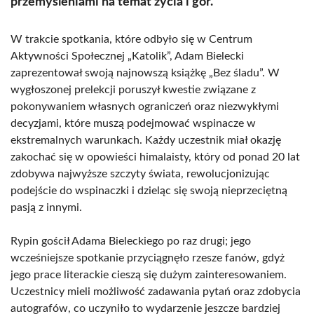
przemyśleniami na temat życia i gór.
W trakcie spotkania, które odbyło się w Centrum
Aktywności Społecznej „Katolik”, Adam Bielecki
zaprezentował swoją najnowszą książkę „Bez śladu”. W
wygłoszonej prelekcji poruszył kwestie związane z
pokonywaniem własnych ograniczeń oraz niezwykłymi
decyzjami, które muszą podejmować wspinacze w
ekstremalnych warunkach. Każdy uczestnik miał okazję
zakochać się w opowieści himalaisty, który od ponad 20 lat
zdobywa najwyższe szczyty świata, rewolucjonizując
podejście do wspinaczki i dzieląc się swoją nieprzeciętną
pasją z innymi.
Rypin gościł Adama Bieleckiego po raz drugi; jego
wcześniejsze spotkanie przyciągnęło rzesze fanów, gdyż
jego prace literackie cieszą się dużym zainteresowaniem.
Uczestnicy mieli możliwość zadawania pytań oraz zdobycia
autografów, co uczyniło to wydarzenie jeszcze bardziej