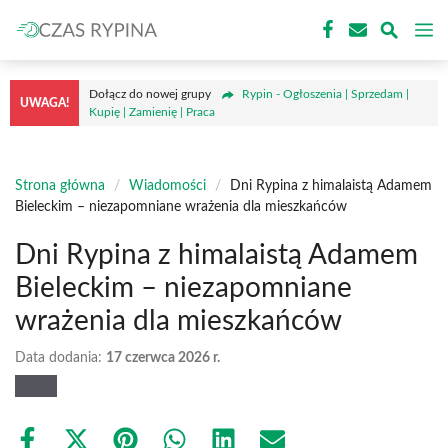
Przejdź
M
do
treści
Dołącz do nowej grupy
Rypin - Ogłoszenia | Sprzedam |
UWAGA!
Kupię | Zamienię | Praca
Strona główna
/
Wiadomości
/
Dni Rypina z himalaistą Adamem
Bieleckim – niezapomniane wrażenia dla mieszkańców
Dni Rypina z himalaistą Adamem
Bieleckim – niezapomniane
wrażenia dla mieszkańców
Data dodania:
17 czerwca 2026 r.
Share
Share
Share
Share
Share
Share