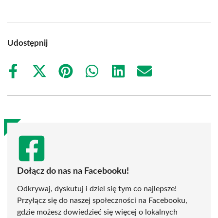
Udostępnij
Share
Share
Share
Share
Share
Share
on
on
on
on
on
on
Facebook
X
Pinterest
WhatsApp
LinkedIn
Email
(Twitter)
Dołącz do nas na Facebooku!
Odkrywaj, dyskutuj i dziel się tym co najlepsze!
Przyłącz się do naszej społeczności na Facebooku,
gdzie możesz dowiedzieć się więcej o lokalnych