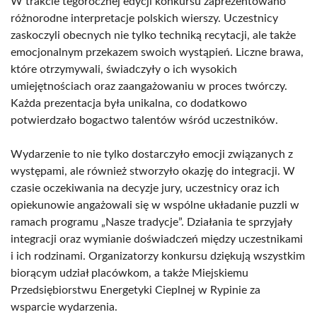
W trakcie tegorocznej edycji konkursu zaprezentowano
różnorodne interpretacje polskich wierszy. Uczestnicy
zaskoczyli obecnych nie tylko techniką recytacji, ale także
emocjonalnym przekazem swoich wystąpień. Liczne brawa,
które otrzymywali, świadczyły o ich wysokich
umiejętnościach oraz zaangażowaniu w proces twórczy.
Każda prezentacja była unikalna, co dodatkowo
potwierdzało bogactwo talentów wśród uczestników.
Wydarzenie to nie tylko dostarczyło emocji związanych z
występami, ale również stworzyło okazję do integracji. W
czasie oczekiwania na decyzje jury, uczestnicy oraz ich
opiekunowie angażowali się w wspólne układanie puzzli w
ramach programu „Nasze tradycje”. Działania te sprzyjały
integracji oraz wymianie doświadczeń między uczestnikami
i ich rodzinami. Organizatorzy konkursu dziękują wszystkim
biorącym udział placówkom, a także Miejskiemu
Przedsiębiorstwu Energetyki Cieplnej w Rypinie za
wsparcie wydarzenia.