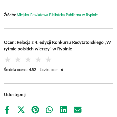
Źródło:
Miejsko-Powiatowa Biblioteka Publiczna w Rypinie
Oceń: Relacja z 4. edycji Konkursu Recytatorskiego „W
rytmie polskich wierszy” w Rypinie
★
★
★
★
★
Średnia ocena:
4.52
Liczba ocen:
6
Udostępnij
Share
Share
Share
Share
Share
Share
on
on
on
on
on
on