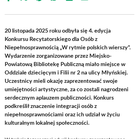
on
on
on
on
on
on
Facebook
X
Pinterest
WhatsApp
LinkedIn
Email
(Twitter)
20 listopada 2025 roku odbyła się 4. edycja
Konkursu Recytatorskiego dla Osób z
Niepełnosprawnością „W rytmie polskich wierszy”.
Wydarzenie zorganizowane przez Miejsko-
Powiatową Bibliotekę Publiczną miało miejsce w
Oddziale dziecięcym i Filii nr 2 na ulicy Młyńskiej.
Uczestnicy mieli okazję zaprezentować swoje
umiejętności artystyczne, za co zostali nagrodzeni
serdecznym aplauzem publiczności. Konkurs
podkreślił znaczenie integracji osób z
niepełnosprawnościami oraz ich udział w życiu
kulturalnym lokalnej społeczności.