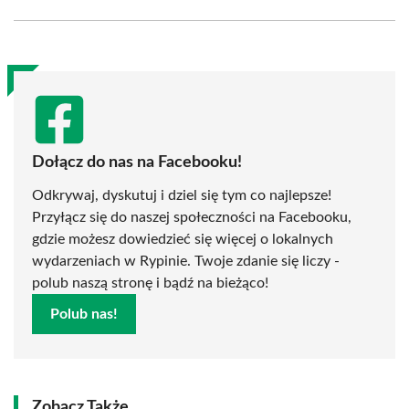
Facebook
X
Pinterest
WhatsApp
LinkedIn
Email
(Twitter)
Dołącz do nas na Facebooku!
Odkrywaj, dyskutuj i dziel się tym co najlepsze!
Przyłącz się do naszej społeczności na Facebooku,
gdzie możesz dowiedzieć się więcej o lokalnych
wydarzeniach w Rypinie. Twoje zdanie się liczy -
polub naszą stronę i bądź na bieżąco!
Polub nas!
Zobacz Także