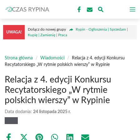
Przejdź
M
do
treści
Dołącz do nowej grupy
Rypin - Ogłoszenia | Sprzedam |
UWAGA!
Kupię | Zamienię | Praca
Strona główna
/
Wiadomości
/
Relacja z 4. edycji Konkursu
Recytatorskiego „W rytmie polskich wierszy” w Rypinie
Relacja z 4. edycji Konkursu
Recytatorskiego „W rytmie
polskich wierszy” w Rypinie
Data dodania:
24 listopada 2025 r.
Share
Share
Share
Share
Share
Share