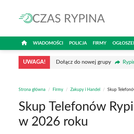
Przejdź
do
treści
WIADOMOŚCI
POLICJA
FIRMY
OGŁOSZE
UWAGA!
Dołącz do nowej grupy
Rypi
Strona główna
/
Firmy
/
Zakupy i Handel
/
Skup Telefonó
Skup Telefonów Rypi
w 2026 roku