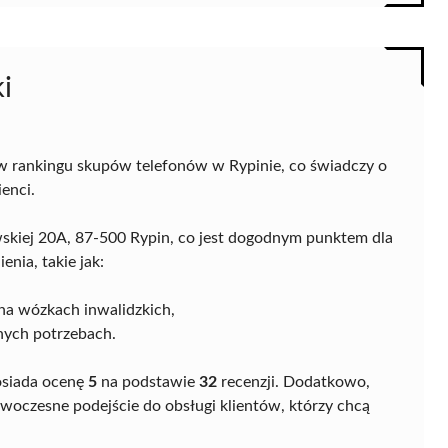
i
 w rankingu skupów telefonów w Rypinie, co świadczy o
ienci.
awskiej 20A, 87-500 Rypin, co jest dogodnym punktem dla
nia, takie jak:
 na wózkach inwalidzkich,
nych potrzebach.
posiada ocenę
5
na podstawie
32
recenzji. Dodatkowo,
owoczesne podejście do obsługi klientów, którzy chcą