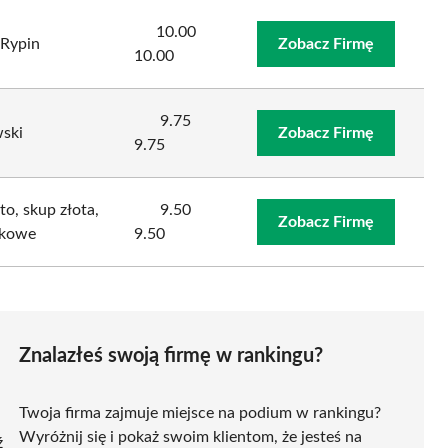
10.00
Rypin
Zobacz Firmę
10.00
9.75
ski
Zobacz Firmę
9.75
o, skup złota,
9.50
Zobacz Firmę
rkowe
9.50
Znalazłeś swoją firmę w rankingu?
Twoja firma zajmuje miejsce na podium w rankingu?
Wyróżnij się i pokaż swoim klientom, że jesteś na
ź