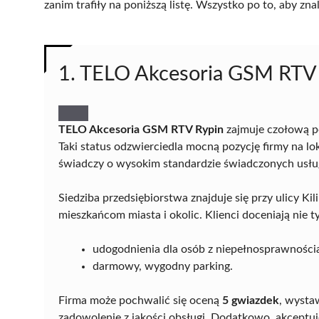
zanim trafiły na poniższą listę. Wszystko po to, aby z
1. TELO Akcesoria GSM RTV
TELO Akcesoria GSM RTV Rypin
zajmuje czołową p
Taki status odzwierciedla mocną pozycję firmy na lok
świadczy o wysokim standardzie świadczonych usłu
Siedziba przedsiębiorstwa znajduje się przy ulicy K
mieszkańcom miasta i okolic. Klienci doceniają nie ty
udogodnienia dla osób z niepełnosprawności
darmowy, wygodny parking.
Firma może pochwalić się oceną
5 gwiazdek
, wysta
zadowolenie z jakości obsługi. Dodatkowo, akceptuje