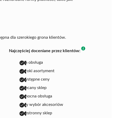
stępna dla szerokiego grona klientów.
Najczęściej doceniane przez klientów:
miła obsługa
szeroki asortyment
przystępne ceny
polecany sklep
pomocna obsługa
duży wybór akcesoriów
przestronny sklep