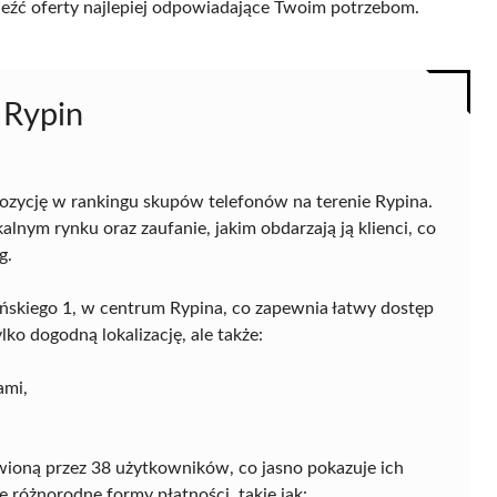
naleźć oferty najlepiej odpowiadające Twoim potrzebom.
 Rypin
ozycję w rankingu skupów telefonów na terenie Rypina.
alnym rynku oraz zaufanie, jakim obdarzają ją klienci, co
g.
ilińskiego 1, w centrum Rypina, co zapewnia łatwy dostęp
lko dogodną lokalizację, ale także:
ami,
wioną przez 38 użytkowników, co jasno pokazuje ich
 różnorodne formy płatności, takie jak: