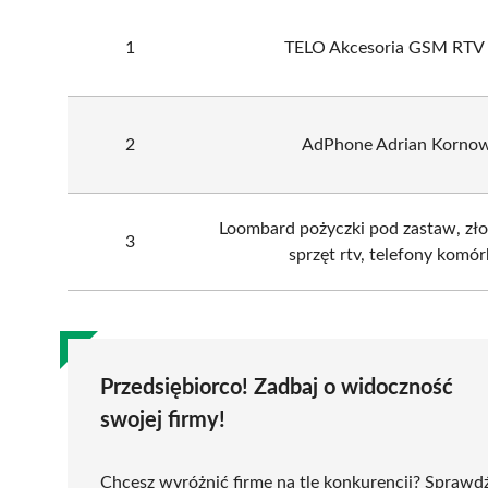
1
TELO Akcesoria GSM RTV 
2
AdPhone Adrian Kornow
Loombard pożyczki pod zastaw, złot
3
sprzęt rtv, telefony komó
Przedsiębiorco! Zadbaj o widoczność
swojej firmy!
Chcesz wyróżnić firmę na tle konkurencji? Sprawd