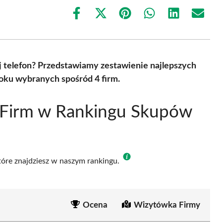
Share
Share
Share
Share
Share
Share
on
on
on
on
on
on
Facebook
X
Pinterest
WhatsApp
LinkedIn
Email
(Twitter)
j telefon? Przedstawiamy zestawienie najlepszych
oku wybranych spośród 4 firm.
 Firm w Rankingu Skupów
które znajdziesz w naszym rankingu.
Ocena
Wizytówka Firmy