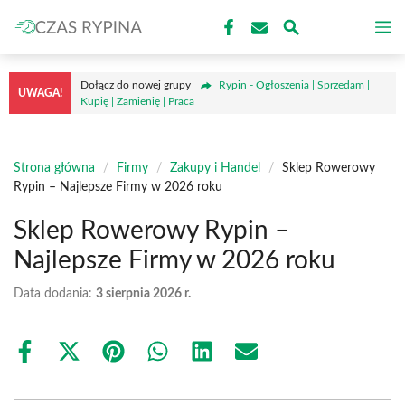
Przejdź
M
do
treści
Dołącz do nowej grupy
Rypin - Ogłoszenia | Sprzedam |
UWAGA!
Kupię | Zamienię | Praca
Strona główna
/
Firmy
/
Zakupy i Handel
/
Sklep Rowerowy
Rypin – Najlepsze Firmy w 2026 roku
Sklep Rowerowy Rypin –
Najlepsze Firmy w 2026 roku
Data dodania:
3 sierpnia 2026 r.
Share
Share
Share
Share
Share
Share
on
on
on
on
on
on
Facebook
X
Pinterest
WhatsApp
LinkedIn
Email
(Twitter)