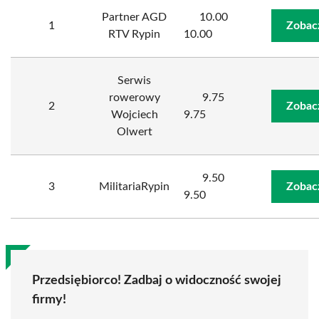
Partner AGD
10.00
1
Zobac
RTV Rypin
10.00
Serwis
rowerowy
9.75
2
Zobac
Wojciech
9.75
Olwert
9.50
3
MilitariaRypin
Zobac
9.50
Przedsiębiorco! Zadbaj o widoczność swojej
firmy!