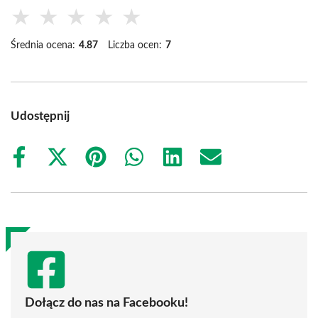
★
★
★
★
★
Średnia ocena:
4.87
Liczba ocen:
7
Udostępnij
Share
Share
Share
Share
Share
Share
on
on
on
on
on
on
Facebook
X
Pinterest
WhatsApp
LinkedIn
Email
(Twitter)
Dołącz do nas na Facebooku!