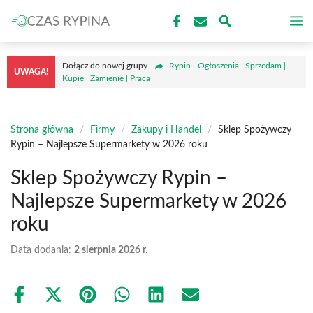
Przejdź
M
do
treści
Dołącz do nowej grupy
Rypin - Ogłoszenia | Sprzedam |
UWAGA!
Kupię | Zamienię | Praca
Strona główna
/
Firmy
/
Zakupy i Handel
/
Sklep Spożywczy
Rypin – Najlepsze Supermarkety w 2026 roku
Sklep Spożywczy Rypin –
Najlepsze Supermarkety w 2026
roku
Data dodania:
2 sierpnia 2026 r.
Share
Share
Share
Share
Share
Share
on
on
on
on
on
on