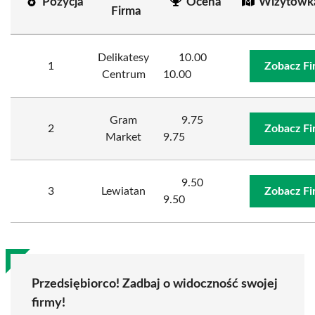
Pozycja
Ocena
Wizytówk
Firma
Delikatesy
10.00
1
Zobacz Fi
Centrum
10.00
Gram
9.75
2
Zobacz Fi
Market
9.75
9.50
3
Lewiatan
Zobacz Fi
9.50
Przedsiębiorco! Zadbaj o widoczność swojej
firmy!