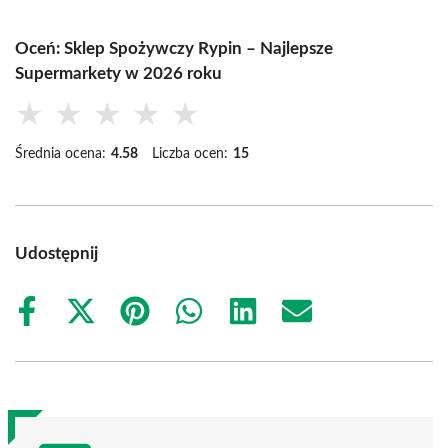
Oceń: Sklep Spożywczy Rypin – Najlepsze
Supermarkety w 2026 roku
★
★
★
★
★
Średnia ocena:
4.58
Liczba ocen:
15
Udostępnij
Share
Share
Share
Share
Share
Share
on
on
on
on
on
on
Facebook
X
Pinterest
WhatsApp
LinkedIn
Email
(Twitter)