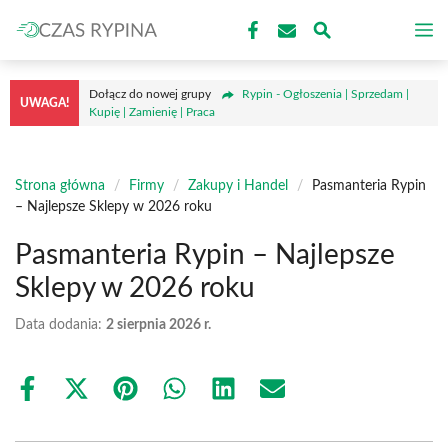
Przejdź
M
do
treści
Dołącz do nowej grupy
Rypin - Ogłoszenia | Sprzedam |
UWAGA!
Kupię | Zamienię | Praca
Strona główna
/
Firmy
/
Zakupy i Handel
/
Pasmanteria Rypin
– Najlepsze Sklepy w 2026 roku
Pasmanteria Rypin – Najlepsze
Sklepy w 2026 roku
Data dodania:
2 sierpnia 2026 r.
Share
Share
Share
Share
Share
Share
on
on
on
on
on
on
Facebook
X
Pinterest
WhatsApp
LinkedIn
Email
(Twitter)