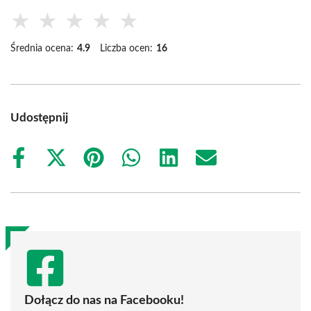
★
★
★
★
★
Średnia ocena:
4.9
Liczba ocen:
16
Udostępnij
Share
Share
Share
Share
Share
Share
on
on
on
on
on
on
Facebook
X
Pinterest
WhatsApp
LinkedIn
Email
(Twitter)
Dołącz do nas na Facebooku!