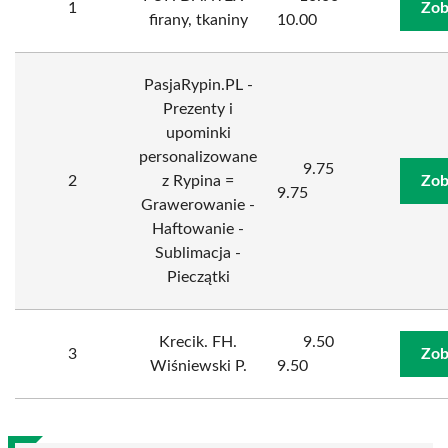
1
Zob
firany, tkaniny
10.00
PasjaRypin.PL -
Prezenty i
upominki
personalizowane
9.75
2
z Rypina =
Zob
9.75
Grawerowanie -
Haftowanie -
Sublimacja -
Pieczątki
Krecik. FH.
9.50
3
Zob
Wiśniewski P.
9.50