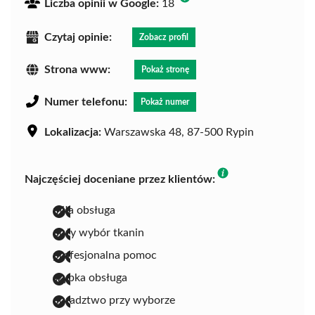
Liczba opinii w Google:
18
Czytaj opinie:
Zobacz profil
Strona www:
Pokaż stronę
Numer telefonu:
Pokaż numer
Lokalizacja:
Warszawska 48, 87-500 Rypin
Najczęściej doceniane przez klientów:
miła obsługa
duży wybór tkanin
profesjonalna pomoc
szybka obsługa
doradztwo przy wyborze