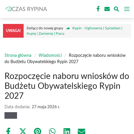
Przejdź
M
do
treści
Dołącz do nowej grupy
Rypin - Ogłoszenia | Sprzedam |
UWAGA!
Kupię | Zamienię | Praca
Strona główna
/
Wiadomości
/
Rozpoczęcie naboru wniosków
do Budżetu Obywatelskiego Rypin 2027
Rozpoczęcie naboru wniosków do
Budżetu Obywatelskiego Rypin
2027
Data dodania:
27 maja 2026 r.
Share
Share
Share
Share
Share
Share