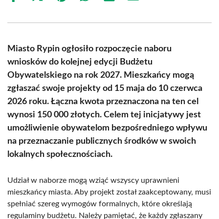
on
on
on
on
on
on
Facebook
X
Pinterest
WhatsApp
LinkedIn
Email
(Twitter)
Miasto Rypin ogłosiło rozpoczęcie naboru
wniosków do kolejnej edycji Budżetu
Obywatelskiego na rok 2027. Mieszkańcy mogą
zgłaszać swoje projekty od 15 maja do 10 czerwca
2026 roku. Łączna kwota przeznaczona na ten cel
wynosi 150 000 złotych. Celem tej inicjatywy jest
umożliwienie obywatelom bezpośredniego wpływu
na przeznaczanie publicznych środków w swoich
lokalnych społecznościach.
Udział w naborze mogą wziąć wszyscy uprawnieni
mieszkańcy miasta. Aby projekt został zaakceptowany, musi
spełniać szereg wymogów formalnych, które określają
regulaminy budżetu. Należy pamiętać, że każdy zgłaszany