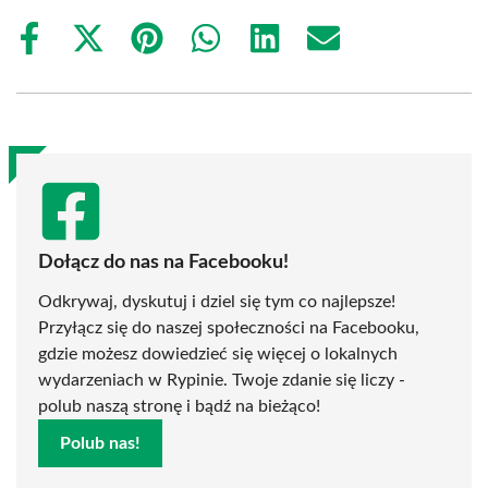
Share
Share
Share
Share
Share
Share
on
on
on
on
on
on
Facebook
X
Pinterest
WhatsApp
LinkedIn
Email
(Twitter)
Dołącz do nas na Facebooku!
Odkrywaj, dyskutuj i dziel się tym co najlepsze!
Przyłącz się do naszej społeczności na Facebooku,
gdzie możesz dowiedzieć się więcej o lokalnych
wydarzeniach w Rypinie. Twoje zdanie się liczy -
polub naszą stronę i bądź na bieżąco!
Polub nas!