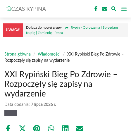
Przejdź
M
do
treści
Dołącz do nowej grupy
Rypin - Ogłoszenia | Sprzedam |
UWAGA!
Kupię | Zamienię | Praca
Strona główna
/
Wiadomości
/
XXI Rypiński Bieg Po Zdrowie –
Rozpoczęły się zapisy na wydarzenie
XXI Rypiński Bieg Po Zdrowie –
Rozpoczęły się zapisy na
wydarzenie
Data dodania:
7 lipca 2026 r.
Share
Share
Share
Share
Share
Share