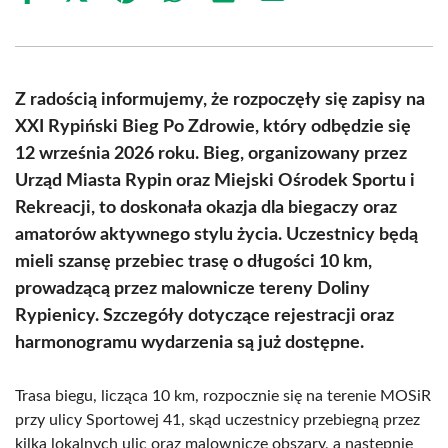
on
on
on
on
on
on
Facebook
X
Pinterest
WhatsApp
LinkedIn
Email
(Twitter)
Z radością informujemy, że rozpoczęły się zapisy na
XXI Rypiński Bieg Po Zdrowie, który odbędzie się
12 września 2026 roku. Bieg, organizowany przez
Urząd Miasta Rypin oraz Miejski Ośrodek Sportu i
Rekreacji, to doskonała okazja dla biegaczy oraz
amatorów aktywnego stylu życia. Uczestnicy będą
mieli szansę przebiec trasę o długości 10 km,
prowadzącą przez malownicze tereny Doliny
Rypienicy. Szczegóły dotyczące rejestracji oraz
harmonogramu wydarzenia są już dostępne.
Trasa biegu, licząca 10 km, rozpocznie się na terenie MOSiR
przy ulicy Sportowej 41, skąd uczestnicy przebiegną przez
kilka lokalnych ulic oraz malownicze obszary, a następnie