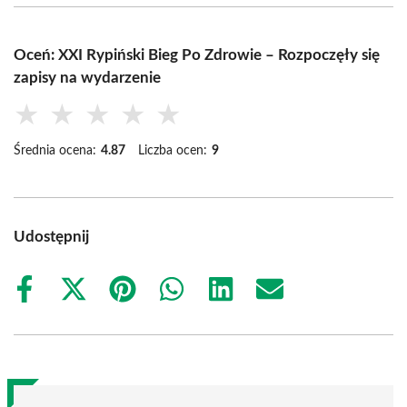
Oceń: XXI Rypiński Bieg Po Zdrowie – Rozpoczęły się
zapisy na wydarzenie
★
★
★
★
★
Średnia ocena:
4.87
Liczba ocen:
9
Udostępnij
Share
Share
Share
Share
Share
Share
on
on
on
on
on
on
Facebook
X
Pinterest
WhatsApp
LinkedIn
Email
(Twitter)