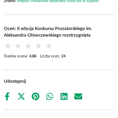
Źródło:
Miejsko-Powiatowa Biblioteka Publiczna w Rypinie
Oceń: X edycja Konkursu Prozatorskiego im.
Aleksandra Główczewskiego rozstrzygnięta
★
★
★
★
★
Średnia ocena:
4.88
Liczba ocen:
24
Udostępnij
Share
Share
Share
Share
Share
Share
on
on
on
on
on
on
Facebook
X
Pinterest
WhatsApp
LinkedIn
Email
(Twitter)