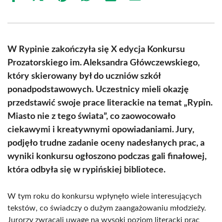
on
on
on
on
on
on
Facebook
X
Pinterest
WhatsApp
LinkedIn
Email
(Twitter)
W Rypinie zakończyła się X edycja Konkursu
Prozatorskiego im. Aleksandra Główczewskiego,
który skierowany był do uczniów szkół
ponadpodstawowych. Uczestnicy mieli okazję
przedstawić swoje prace literackie na temat „Rypin.
Miasto nie z tego świata”, co zaowocowało
ciekawymi i kreatywnymi opowiadaniami. Jury,
podjęło trudne zadanie oceny nadesłanych prac, a
wyniki konkursu ogłoszono podczas gali finałowej,
która odbyła się w rypińskiej bibliotece.
W tym roku do konkursu wpłynęło wiele interesujących
tekstów, co świadczy o dużym zaangażowaniu młodzieży.
Jurorzy zwracali uwagę na wysoki poziom literacki prac