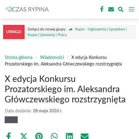
Przejdź
M
do
treści
Dołącz do nowej grupy
Rypin - Ogłoszenia | Sprzedam |
UWAGA!
Kupię | Zamienię | Praca
Strona główna
/
Wiadomości
/
X edycja Konkursu
Prozatorskiego im. Aleksandra Główczewskiego rozstrzygnięta
X edycja Konkursu
Prozatorskiego im. Aleksandra
Główczewskiego rozstrzygnięta
Data dodania:
28 maja 2026 r.
Share
Share
Share
Share
Share
Share