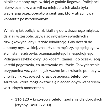
okolice ambony myśliwskiej w gminie Rogowo. Policjanci
niezwłocznie wyruszyli na miejsce, a ich akcja była
wspierana przez operatora centrum, który utrzymywał
kontakt z poszkodowanym.
W miarę jak policjanci zbliżali się do wskazanego miejsca,
działali w zespole, używając sygnałów świetlnych i
dźwiękowych, aby ułatwić lokalizację. Gdy dotarli do
ambony myśliwskiej, znalazły tam mężczyznę będącego w
złym stanie zdrowia, przemarzniętego i niespokojnego.
Policjanci szybko okryli go kocem i zanieśli do oczekującej
karetki pogotowia, co uratowało mu życie. To wydarzenie
przypomina wszystkim, jak ważne jest szukanie pomocy w
chwilach kryzysowych oraz dostępność telefonów
zaufania, które mogą okazać się nieocenionym wsparciem
w trudnych momentach.
116 123 – kryzysowy telefon zaufania dla dorosłych
(czynny 14:00–22:00)