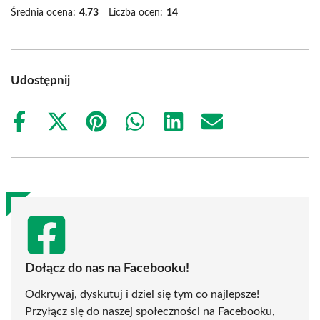
Średnia ocena:
4.73
Liczba ocen:
14
Udostępnij
Share
Share
Share
Share
Share
Share
on
on
on
on
on
on
Facebook
X
Pinterest
WhatsApp
LinkedIn
Email
(Twitter)
Dołącz do nas na Facebooku!
Odkrywaj, dyskutuj i dziel się tym co najlepsze!
Przyłącz się do naszej społeczności na Facebooku,