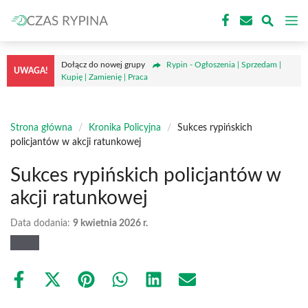
Przejdź
M
do
treści
Dołącz do nowej grupy
Rypin - Ogłoszenia | Sprzedam |
UWAGA!
Kupię | Zamienię | Praca
Strona główna
/
Kronika Policyjna
/
Sukces rypińskich
policjantów w akcji ratunkowej
Sukces rypińskich policjantów w
akcji ratunkowej
Data dodania:
9 kwietnia 2026 r.
Share
Share
Share
Share
Share
Share
on
on
on
on
on
on
Facebook
X
Pinterest
WhatsApp
LinkedIn
Email