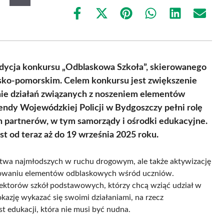
Share
Share
Share
Share
Share
Share
on
on
on
on
on
on
Facebook
X
Pinterest
WhatsApp
LinkedIn
Email
(Twitter)
 edycja konkursu „Odblaskowa Szkoła”, skierowanego
ko-pomorskim. Celem konkursu jest zwiększenie
nie działań związanych z noszeniem elementów
dy Wojewódzkiej Policji w Bydgoszczy pełni rolę
ch partnerów, w tym samorządy i ośrodki edukacyjne.
t od teraz aż do 19 września 2025 roku.
stwa najmłodszych w ruchu drogowym, ale także aktywizację
mowaniu elementów odblaskowych wśród uczniów.
rektorów szkół podstawowych, którzy chcą wziąć udział w
okazję wykazać się swoimi działaniami, na rzecz
st edukacji, która nie musi być nudna.