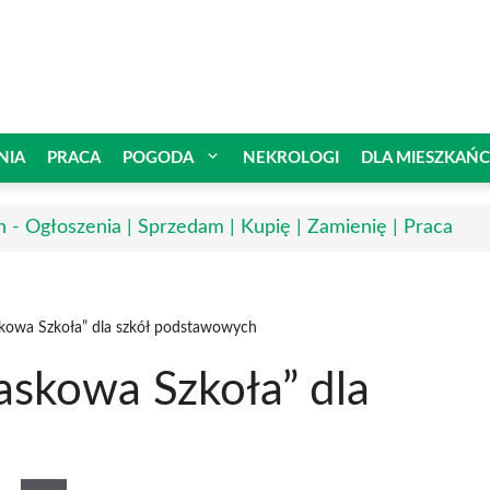
NIA
PRACA
POGODA
NEKROLOGI
DLA MIESZKAŃ
n - Ogłoszenia | Sprzedam | Kupię | Zamienię | Praca
kowa Szkoła” dla szkół podstawowych
askowa Szkoła” dla