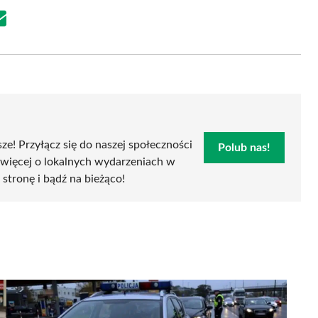
Share
on
Email
sze! Przyłącz się do naszej społeczności
Polub nas!
 więcej o lokalnych wydarzeniach w
 stronę i bądź na bieżąco!