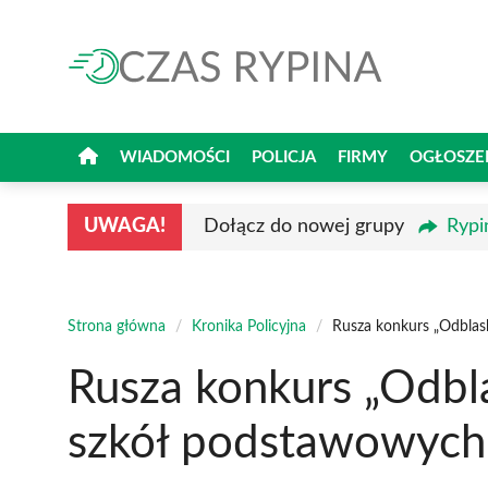
Przejdź
do
treści
WIADOMOŚCI
POLICJA
FIRMY
OGŁOSZE
UWAGA!
Dołącz do nowej grupy
Rypi
Strona główna
/
Kronika Policyjna
/
Rusza konkurs „Odblas
Rusza konkurs „Odbl
szkół podstawowych