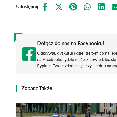
Udostępnij
Share
Share
Share
Share
Share
on
on
on
on
on
Facebook
X
Pinterest
WhatsApp
LinkedIn
(Twitter)
Dołącz do nas na Facebooku!
Odkrywaj, dyskutuj i dziel się tym co najlep
na Facebooku, gdzie możesz dowiedzieć się
Rypinie. Twoje zdanie się liczy - polub naszą
Zobacz Także