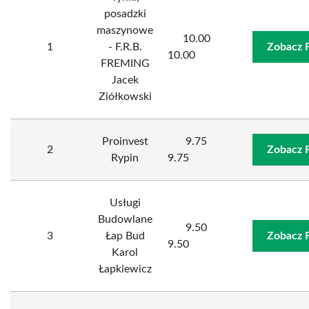
posadzki
maszynowe
10.00
1
- F.R.B.
Zobacz 
10.00
FREMING
Jacek
Ziółkowski
Proinvest
9.75
2
Zobacz 
Rypin
9.75
Usługi
Budowlane
9.50
3
Łap Bud
Zobacz 
9.50
Karol
Łapkiewicz