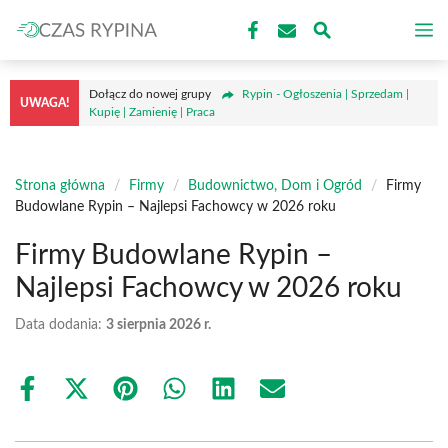
Przejdź
M
do
treści
Dołącz do nowej grupy
Rypin - Ogłoszenia | Sprzedam |
UWAGA!
Kupię | Zamienię | Praca
Strona główna
/
Firmy
/
Budownictwo, Dom i Ogród
/
Firmy
Budowlane Rypin – Najlepsi Fachowcy w 2026 roku
Firmy Budowlane Rypin –
Najlepsi Fachowcy w 2026 roku
Data dodania:
3 sierpnia 2026 r.
Share
Share
Share
Share
Share
Share
on
on
on
on
on
on
Facebook
X
Pinterest
WhatsApp
LinkedIn
Email
(Twitter)