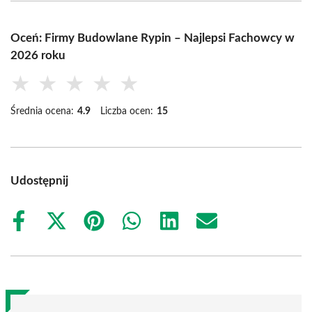
Oceń: Firmy Budowlane Rypin – Najlepsi Fachowcy w
2026 roku
★
★
★
★
★
Średnia ocena:
4.9
Liczba ocen:
15
Udostępnij
Share
Share
Share
Share
Share
Share
on
on
on
on
on
on
Facebook
X
Pinterest
WhatsApp
LinkedIn
Email
(Twitter)