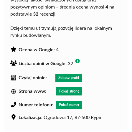
wysokiej jakości świadczonych usług oraz
pozytywnym opiniom – średnia ocena wynosi
4
na
podstawie
32
recenzji.
Dzięki temu utrzymują pozycję lidera na lokalnym
rynku budowlanym.
Ocena w Google:
4
Liczba opinii w Google:
32
Czytaj opinie:
Zobacz profil
Strona www:
Pokaż stronę
Numer telefonu:
Pokaż numer
Lokalizacja:
Ogrodowa 17, 87-500 Rypin