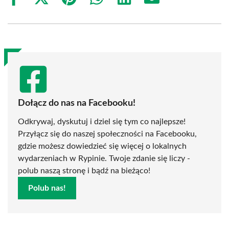
Share
Share
Share
Share
Share
Share
on
on
on
on
on
on
Facebook
X
Pinterest
WhatsApp
LinkedIn
Email
(Twitter)
Dołącz do nas na Facebooku!
Odkrywaj, dyskutuj i dziel się tym co najlepsze!
Przyłącz się do naszej społeczności na Facebooku,
gdzie możesz dowiedzieć się więcej o lokalnych
wydarzeniach w Rypinie. Twoje zdanie się liczy -
polub naszą stronę i bądź na bieżąco!
Polub nas!