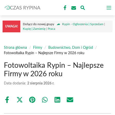
Przejdź
M
do
treści
Dołącz do nowej grupy
Rypin - Ogłoszenia | Sprzedam |
UWAGA!
Kupię | Zamienię | Praca
Strona główna
/
Firmy
/
Budownictwo, Dom i Ogród
/
Fotowoltaika Rypin – Najlepsze Firmy w 2026 roku
Fotowoltaika Rypin – Najlepsze
Firmy w 2026 roku
Data dodania:
2 sierpnia 2026 r.
Share
Share
Share
Share
Share
Share
on
on
on
on
on
on
Facebook
X
Pinterest
WhatsApp
LinkedIn
Email
(Twitter)