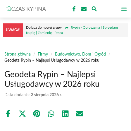
Przejdź
M
do
treści
Dołącz do nowej grupy
Rypin - Ogłoszenia | Sprzedam |
UWAGA!
Kupię | Zamienię | Praca
Strona główna
/
Firmy
/
Budownictwo, Dom i Ogród
/
Geodeta Rypin – Najlepsi Usługodawcy w 2026 roku
Geodeta Rypin – Najlepsi
Usługodawcy w 2026 roku
Data dodania:
3 sierpnia 2026 r.
Share
Share
Share
Share
Share
Share
on
on
on
on
on
on
Facebook
X
Pinterest
WhatsApp
LinkedIn
Email
(Twitter)