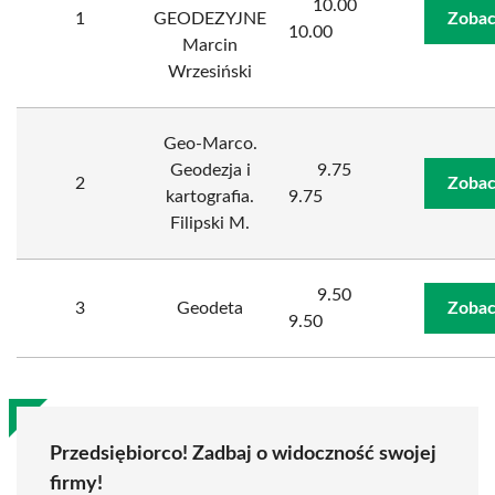
10.00
1
GEODEZYJNE
Zobac
10.00
Marcin
Wrzesiński
Geo-Marco.
Geodezja i
9.75
2
Zobac
kartografia.
9.75
Filipski M.
9.50
3
Geodeta
Zobac
9.50
Przedsiębiorco! Zadbaj o widoczność swojej
firmy!