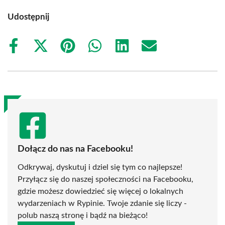
Udostępnij
Share
Share
Share
Share
Share
Share
on
on
on
on
on
on
Facebook
X
Pinterest
WhatsApp
LinkedIn
Email
(Twitter)
Dołącz do nas na Facebooku!
Odkrywaj, dyskutuj i dziel się tym co najlepsze!
Przyłącz się do naszej społeczności na Facebooku,
gdzie możesz dowiedzieć się więcej o lokalnych
wydarzeniach w Rypinie. Twoje zdanie się liczy -
polub naszą stronę i bądź na bieżąco!