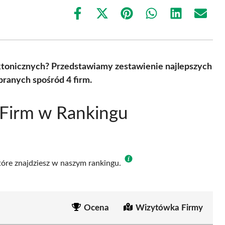
Share
Share
Share
Share
Share
Share
on
on
on
on
on
on
Facebook
X
Pinterest
WhatsApp
LinkedIn
Email
(Twitter)
ktonicznych? Przedstawiamy zestawienie najlepszych
ranych spośród 4 firm.
 Firm w Rankingu
które znajdziesz w naszym rankingu.
Ocena
Wizytówka Firmy