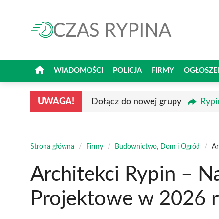
Przejdź
do
treści
WIADOMOŚCI
POLICJA
FIRMY
OGŁOSZE
UWAGA!
Dołącz do nowej grupy
Rypi
Strona główna
/
Firmy
/
Budownictwo, Dom i Ogród
/
Ar
Architekci Rypin – N
Projektowe w 2026 