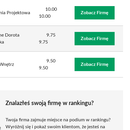
10.00
nia Projektowa
Zobacz Firmę
10.00
ne Dorota
9.75
Zobacz Firmę
ka
9.75
9.50
 Wnętrz
Zobacz Firmę
9.50
Znalazłeś swoją firmę w rankingu?
Twoja firma zajmuje miejsce na podium w rankingu?
Wyróżnij się i pokaż swoim klientom, że jesteś na
ź