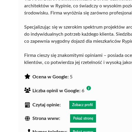
architektów w Rypinie, co świadczy o wysokim pozi
środowisku. Firma wyróżnia się zarówno profesjona
Specjalizując się w szerokim spektrum projektów ar
do indywidualnych potrzeb każdego klienta. Siedzib
co zapewnia wygodny dojazd dla mieszkańców Rypin
Firma cieszy się znakomitymi opiniami – posiada o
klientów, co potwierdza jej rzetelność i wysoką jak
Ocena w Google:
5
Liczba opinii w Google:
6
Czytaj opinie:
Zobacz profil
Strona www:
Pokaż stronę
Numer telefonu:
Pokaż numer