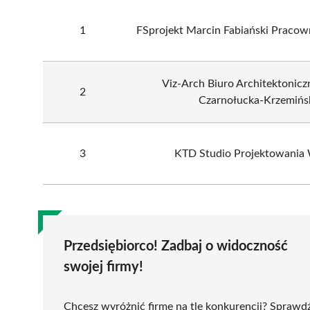
1
FSprojekt Marcin Fabiański Pracow
Viz-Arch Biuro Architektonicz
2
Czarnołucka-Krzemińs
3
KTD Studio Projektowania
Przedsiębiorco! Zadbaj o widoczność
swojej firmy!
Chcesz wyróżnić firmę na tle konkurencji? Sprawd