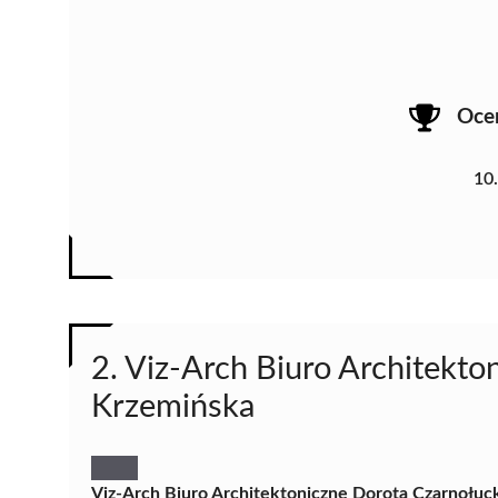
Oce
10
2. Viz-Arch Biuro Architekt
Krzemińska
Viz-Arch Biuro Architektoniczne Dorota Czarnołu