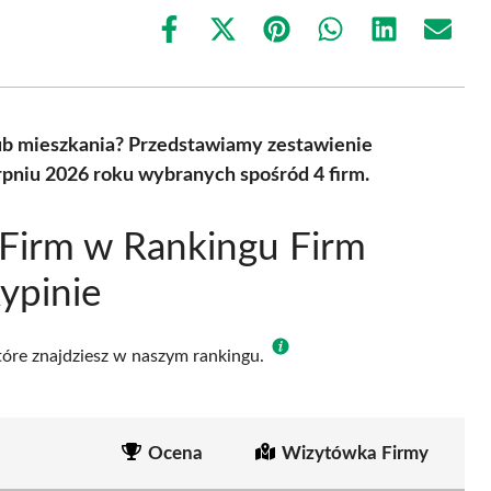
Share
Share
Share
Share
Share
Share
on
on
on
on
on
on
Facebook
X
Pinterest
WhatsApp
LinkedIn
Email
(Twitter)
ub mieszkania? Przedstawiamy zestawienie
rpniu 2026 roku wybranych spośród 4 firm.
Firm w Rankingu Firm
ypinie
które znajdziesz w naszym rankingu.
Ocena
Wizytówka Firmy