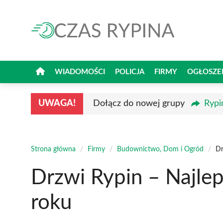
Przejdź
do
treści
WIADOMOŚCI
POLICJA
FIRMY
OGŁOSZE
UWAGA!
Dołącz do nowej grupy
Rypi
Strona główna
/
Firmy
/
Budownictwo, Dom i Ogród
/
Dr
Drzwi Rypin – Najle
roku