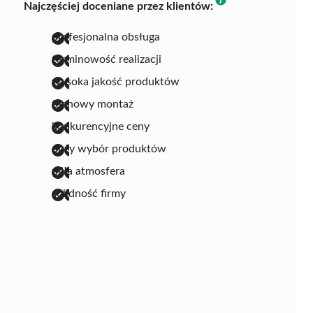
Najczęściej doceniane przez klientów:
profesjonalna obsługa
terminowość realizacji
wysoka jakość produktów
fachowy montaż
konkurencyjne ceny
duży wybór produktów
miła atmosfera
solidność firmy