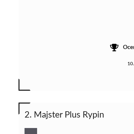
Oce
10
2. Majster Plus Rypin