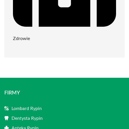
Zdrowie
FIRMY
Lombard Rypin
Dentysta Rypin
Apteka Rypin