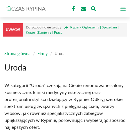
Przejdź
M
do
treści
Dołącz do nowej grupy
Rypin - Ogłoszenia | Sprzedam |
UWAGA!
Kupię | Zamienię | Praca
Strona główna
/
Firmy
/
Uroda
Uroda
W kategorii "Uroda" czekają na Ciebie renomowane salony
kosmetyczne, kliniki medycyny estetycznej oraz
profesjonalni styliści działający w Rypinie. Odkryj szerokie
spektrum usług związanych z pielęgnacją ciała, twarzy i
włosów, jak również specjalistycznych zabiegów
upiększających w Rypinie, porównując i wybierając spośród
najlepszych ofert.