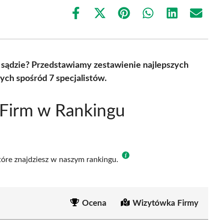
Share
Share
Share
Share
Share
Share
on
on
on
on
on
on
Facebook
X
Pinterest
WhatsApp
LinkedIn
Email
(Twitter)
 sądzie? Przedstawiamy zestawienie najlepszych
ch spośród 7 specjalistów.
 Firm w Rankingu
które znajdziesz w naszym rankingu.
Ocena
Wizytówka Firmy