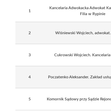
Kancelaria Adwokacka Adwokat Ka
1
Filia w Rypinie
2
Wiśniewski Wojciech, adwokat.
3
Cukrowski Wojciech. Kancelari
4
Poczatenko Aleksander. Zakład usł
5
Komornik Sądowy przy Sądzie Rejo