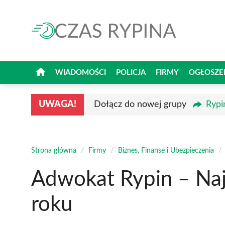
Przejdź
do
treści
WIADOMOŚCI
POLICJA
FIRMY
OGŁOSZE
UWAGA!
Dołącz do nowej grupy
Rypi
Strona główna
/
Firmy
/
Biznes, Finanse i Ubezpieczenia
/
Adwokat Rypin – Naj
roku