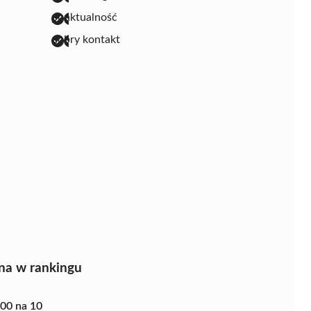
punktualność
dobry kontakt
na w rankingu
.00 na 10