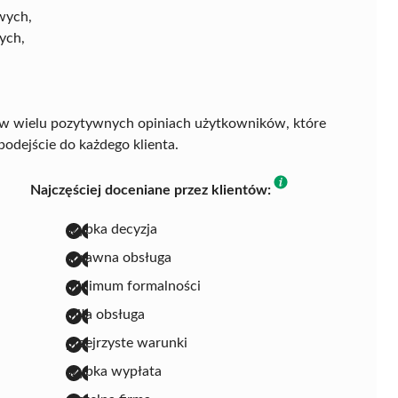
wych,
ych,
e w wielu pozytywnych opiniach użytkowników, które
podejście do każdego klienta.
Najczęściej doceniane przez klientów:
szybka decyzja
sprawna obsługa
minimum formalności
miła obsługa
przejrzyste warunki
szybka wypłata