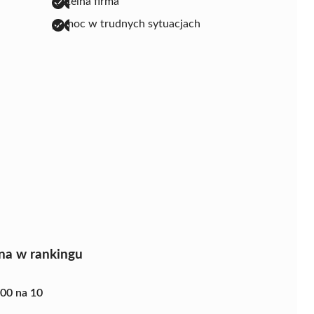
rzetelna firma
pomoc w trudnych sytuacjach
na w rankingu
.00 na 10