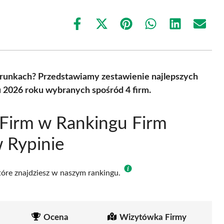
Share
Share
Share
Share
Share
Share
on
on
on
on
on
on
Facebook
X
Pinterest
WhatsApp
LinkedIn
Email
(Twitter)
arunkach? Przedstawiamy zestawienie najlepszych
u 2026 roku wybranych spośród 4 firm.
Firm w Rankingu Firm
 Rypinie
które znajdziesz w naszym rankingu.
Ocena
Wizytówka Firmy