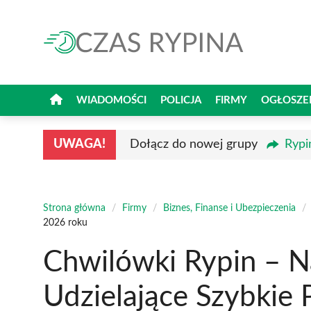
Przejdź
do
treści
WIADOMOŚCI
POLICJA
FIRMY
OGŁOSZE
UWAGA!
Dołącz do nowej grupy
Rypi
Strona główna
/
Firmy
/
Biznes, Finanse i Ubezpieczenia
/
2026 roku
Chwilówki Rypin – N
Udzielające Szybkie 