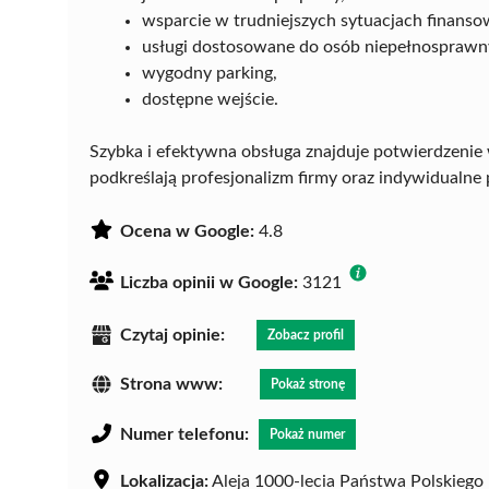
wsparcie w trudniejszych sytuacjach finanso
usługi dostosowane do osób niepełnosprawn
wygodny parking,
dostępne wejście.
Szybka i efektywna obsługa znajduje potwierdzeni
podkreślają profesjonalizm firmy oraz indywidualne 
Ocena w Google:
4.8
Liczba opinii w Google:
3121
Czytaj opinie:
Zobacz profil
Strona www:
Pokaż stronę
Numer telefonu:
Pokaż numer
Lokalizacja:
Aleja 1000-lecia Państwa Polskiego