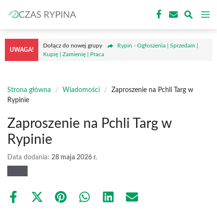
Przejdź
M
do
treści
Dołącz do nowej grupy
Rypin - Ogłoszenia | Sprzedam |
UWAGA!
Kupię | Zamienię | Praca
Strona główna
/
Wiadomości
/
Zaproszenie na Pchli Targ w
Rypinie
Zaproszenie na Pchli Targ w
Rypinie
Data dodania:
28 maja 2026 r.
Share
Share
Share
Share
Share
Share
on
on
on
on
on
on
Facebook
X
Pinterest
WhatsApp
LinkedIn
Email