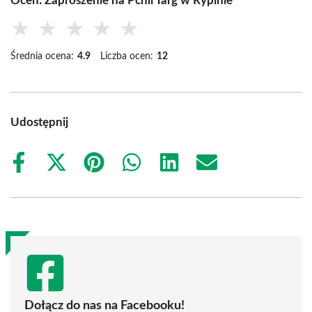
Oceń: Zaproszenie na Pchli Targ w Rypinie
★
★
★
★
★
Średnia ocena:
4.9
Liczba ocen:
12
Udostępnij
Share
Share
Share
Share
Share
Share
on
on
on
on
on
on
Facebook
X
Pinterest
WhatsApp
LinkedIn
Email
(Twitter)
Dołącz do nas na Facebooku!