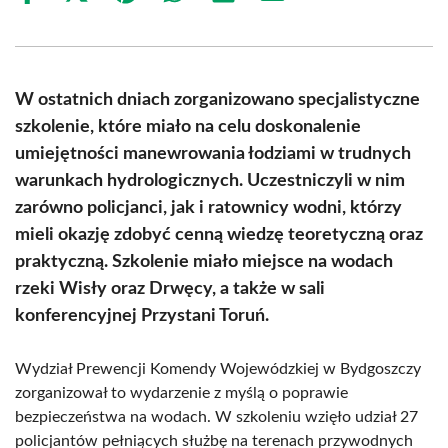
on
on
on
on
on
on
Facebook
X
Pinterest
WhatsApp
LinkedIn
Email
(Twitter)
W ostatnich dniach zorganizowano specjalistyczne
szkolenie, które miało na celu doskonalenie
umiejętności manewrowania łodziami w trudnych
warunkach hydrologicznych. Uczestniczyli w nim
zarówno policjanci, jak i ratownicy wodni, którzy
mieli okazję zdobyć cenną wiedzę teoretyczną oraz
praktyczną. Szkolenie miało miejsce na wodach
rzeki Wisły oraz Drwęcy, a także w sali
konferencyjnej Przystani Toruń.
Wydział Prewencji Komendy Wojewódzkiej w Bydgoszczy
zorganizował to wydarzenie z myślą o poprawie
bezpieczeństwa na wodach. W szkoleniu wzięło udział 27
policjantów pełniących służbę na terenach przywodnych