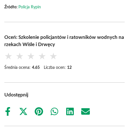
Źródło:
Policja Rypin
Oceń: Szkolenie policjantów i ratowników wodnych na
rzekach Wiśle i Drwęcy
★
★
★
★
★
Średnia ocena:
4.65
Liczba ocen:
12
Udostępnij
Share
Share
Share
Share
Share
Share
on
on
on
on
on
on
Facebook
X
Pinterest
WhatsApp
LinkedIn
Email
(Twitter)