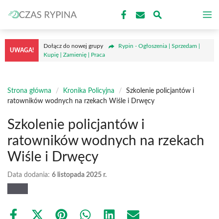
Przejdź
M
do
treści
Dołącz do nowej grupy
Rypin - Ogłoszenia | Sprzedam |
UWAGA!
Kupię | Zamienię | Praca
Strona główna
/
Kronika Policyjna
/
Szkolenie policjantów i
ratowników wodnych na rzekach Wiśle i Drwęcy
Szkolenie policjantów i
ratowników wodnych na rzekach
Wiśle i Drwęcy
Data dodania:
6 listopada 2025 r.
Share
Share
Share
Share
Share
Share