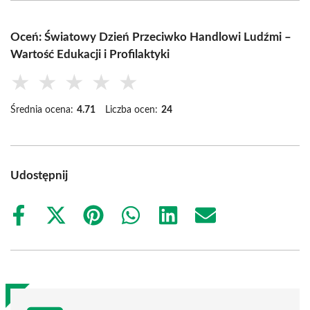
Oceń: Światowy Dzień Przeciwko Handlowi Ludźmi –
Wartość Edukacji i Profilaktyki
★
★
★
★
★
Średnia ocena:
4.71
Liczba ocen:
24
Udostępnij
Share
Share
Share
Share
Share
Share
on
on
on
on
on
on
Facebook
X
Pinterest
WhatsApp
LinkedIn
Email
(Twitter)