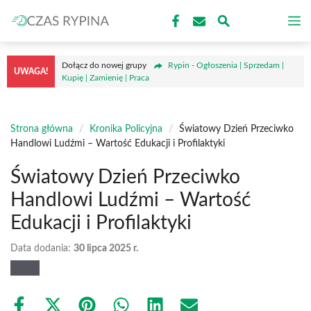
Przejdź
M
do
treści
Dołącz do nowej grupy
Rypin - Ogłoszenia | Sprzedam |
UWAGA!
Kupię | Zamienię | Praca
Strona główna
/
Kronika Policyjna
/
Światowy Dzień Przeciwko
Handlowi Ludźmi – Wartość Edukacji i Profilaktyki
Światowy Dzień Przeciwko
Handlowi Ludźmi – Wartość
Edukacji i Profilaktyki
Data dodania:
30 lipca 2025 r.
Share
Share
Share
Share
Share
Share