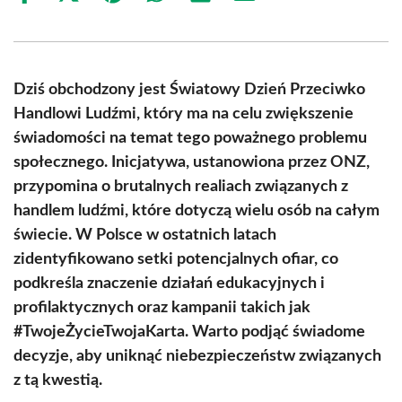
on
on
on
on
on
on
Facebook
X
Pinterest
WhatsApp
LinkedIn
Email
(Twitter)
Dziś obchodzony jest Światowy Dzień Przeciwko
Handlowi Ludźmi, który ma na celu zwiększenie
świadomości na temat tego poważnego problemu
społecznego. Inicjatywa, ustanowiona przez ONZ,
przypomina o brutalnych realiach związanych z
handlem ludźmi, które dotyczą wielu osób na całym
świecie. W Polsce w ostatnich latach
zidentyfikowano setki potencjalnych ofiar, co
podkreśla znaczenie działań edukacyjnych i
profilaktycznych oraz kampanii takich jak
#TwojeŻycieTwojaKarta. Warto podjąć świadome
decyzje, aby uniknąć niebezpieczeństw związanych
z tą kwestią.