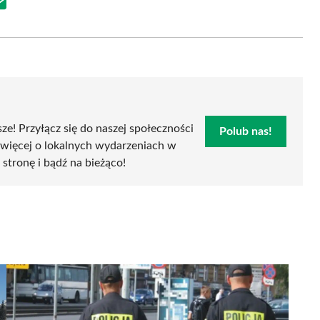
Share
on
Email
sze! Przyłącz się do naszej społeczności
Polub nas!
 więcej o lokalnych wydarzeniach w
 stronę i bądź na bieżąco!