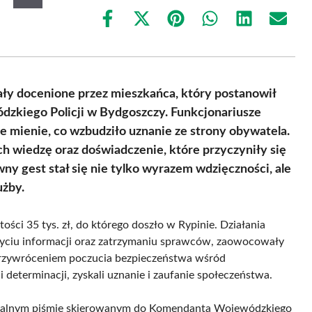
Share
Share
Share
Share
Share
Share
on
on
on
on
on
on
Facebook
X
Pinterest
WhatsApp
LinkedIn
Email
(Twitter)
tały docenione przez mieszkańca, który postanowił
zkiego Policji w Bydgoszczy. Funkcjonariusze
ne mienie, co wzbudziło uznanie ze strony obywatela.
ich wiedzę oraz doświadczenie, które przyczyniły się
y gest stał się nie tylko wyrazem wdzięczności, ale
użby.
ości 35 tys. zł, do którego doszło w Rypinie. Działania
byciu informacji oraz zatrzymaniu sprawców, zaowocowały
 przywróceniem poczucia bezpieczeństwa wśród
 determinacji, zyskali uznanie i zaufanie społeczeństwa.
icjalnym piśmie skierowanym do Komendanta Wojewódzkiego