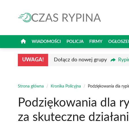
Przejdź
do
treści
WIADOMOŚCI
POLICJA
FIRMY
OGŁOSZE
UWAGA!
Dołącz do nowej grupy
Rypi
Strona główna
/
Kronika Policyjna
/
Podziękowania dla rypi
Podziękowania dla ry
za skuteczne działan