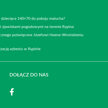
o dziecięce 140×70 do pokoju malucha?
mi zjawiskami pogodowymi na terenie Rypina
ficznego poświęcone Józefowi Hoene-Wrońskiemu
zację azbestu w Rypinie
DOŁĄCZ DO NAS