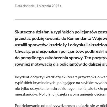
Data dodania:
1 sierpnia 2025 r.
Skuteczne działania rypińskich policjantów zos
przesłać podziękowania do Komendanta Wojewód
ustalili sprawców kradzieży i odzyskali skradzio
Chwaląc profesjonalizm policjantów, podkreślił 
do pomyślnego zakończenia sprawy. Ten pozytywn
również motywacją dla policjantów do dalszej sł
Incydent dotyczył kradzieży skutera z przyczepką o wart
rypińskich kryminalnych, polegające na szybkim wydo
nie tylko odzyskaniem skradzionego mienia, ale także
mieszkańców. Policjanci, dzięki swoim umiejętnościom i
Podziękowanie od pokrzywdzonego znalazło się w of