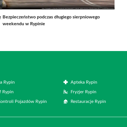
ę
Bezpieczeństwo podczas długiego sierpniowego
weekendu w Rypinie
a Rypin
Apteka Rypin
f Rypin
Fryzjer Rypin
Kontroli Pojazdów Rypin
Restauracje Rypin