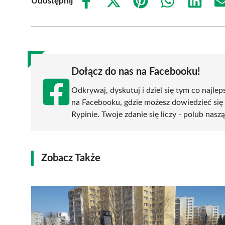
Udostępnij
Share
Share
Share
Share
Share
on
on
on
on
on
Facebook
X
Pinterest
WhatsApp
LinkedIn
(Twitter)
Dołącz do nas na Facebooku!
Odkrywaj, dyskutuj i dziel się tym co najlep
na Facebooku, gdzie możesz dowiedzieć się
Rypinie. Twoje zdanie się liczy - polub naszą
Zobacz Także