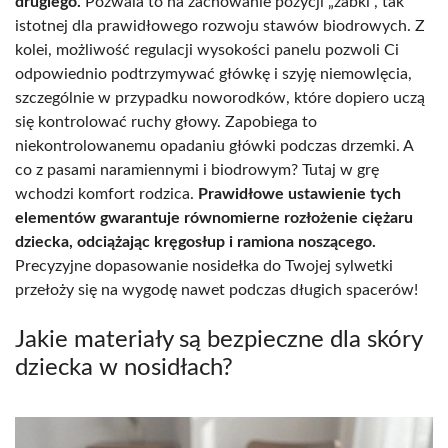
drugiego.
Pozwala to na zachowanie pozycji „żabki”, tak
istotnej dla prawidłowego rozwoju stawów biodrowych. Z
kolei, możliwość regulacji wysokości panelu pozwoli Ci
odpowiednio podtrzymywać główkę i szyję niemowlęcia,
szczególnie w przypadku noworodków, które dopiero uczą
się kontrolować ruchy głowy. Zapobiega to
niekontrolowanemu opadaniu główki podczas drzemki. A
co z pasami naramiennymi i biodrowym? Tutaj w grę
wchodzi komfort rodzica.
Prawidłowe ustawienie tych
elementów gwarantuje równomierne rozłożenie ciężaru
dziecka, odciążając kręgosłup i ramiona noszącego.
Precyzyjne dopasowanie nosidełka do Twojej sylwetki
przełoży się na wygodę nawet podczas długich spacerów!
Jakie materiały są bezpieczne dla skóry
dziecka w nosidłach?