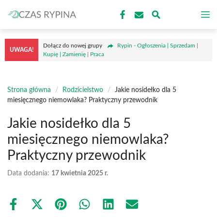
Przejdź
M
do
treści
Dołącz do nowej grupy
Rypin - Ogłoszenia | Sprzedam |
UWAGA!
Kupię | Zamienię | Praca
Strona główna
/
Rodzicielstwo
/
Jakie nosidełko dla 5
miesięcznego niemowlaka? Praktyczny przewodnik
Jakie nosidełko dla 5
miesięcznego niemowlaka?
Praktyczny przewodnik
Data dodania:
17 kwietnia 2025 r.
Share
Share
Share
Share
Share
Share
on
on
on
on
on
on