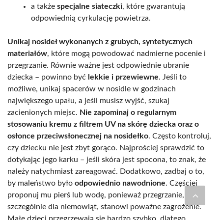
a także
specjalne siateczki
, które gwarantują
odpowiednią cyrkulację powietrza.
Unikaj nosideł wykonanych z grubych, syntetycznych
materiałów
, które mogą powodować nadmierne pocenie i
przegrzanie. Równie ważne jest odpowiednie ubranie
dziecka – powinno być
lekkie i przewiewne
. Jeśli to
możliwe, unikaj spacerów w nosidle w godzinach
największego upału, a jeśli musisz wyjść, szukaj
zacienionych miejsc.
Nie zapominaj o regularnym
stosowaniu kremu z filtrem UV na skórę dziecka oraz o
osłonce przeciwsłonecznej na nosidełko
. Często kontroluj,
czy dziecku nie jest zbyt gorąco. Najprościej sprawdzić to
dotykając jego karku – jeśli skóra jest spocona, to znak, że
należy natychmiast zareagować. Dodatkowo, zadbaj o to,
by maleństwo było
odpowiednio nawodnione
. Częściej
proponuj mu pierś lub wodę, ponieważ przegrzanie,
szczególnie dla niemowląt, stanowi poważne zagrożenie.
Małe dzieci przegrzewają się bardzo szybko, dlatego