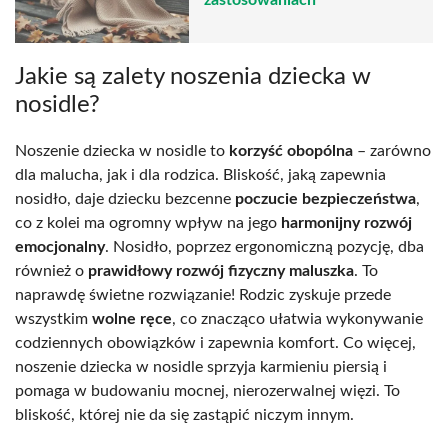
zastosowaniach
Jakie są zalety noszenia dziecka w
nosidle?
Noszenie dziecka w nosidle to
korzyść obopólna
– zarówno
dla malucha, jak i dla rodzica. Bliskość, jaką zapewnia
nosidło, daje dziecku bezcenne
poczucie bezpieczeństwa
,
co z kolei ma ogromny wpływ na jego
harmonijny rozwój
emocjonalny
. Nosidło, poprzez ergonomiczną pozycję, dba
również o
prawidłowy rozwój fizyczny maluszka
. To
naprawdę świetne rozwiązanie! Rodzic zyskuje przede
wszystkim
wolne ręce
, co znacząco ułatwia wykonywanie
codziennych obowiązków i zapewnia komfort. Co więcej,
noszenie dziecka w nosidle sprzyja karmieniu piersią i
pomaga w budowaniu mocnej, nierozerwalnej więzi. To
bliskość, której nie da się zastąpić niczym innym.