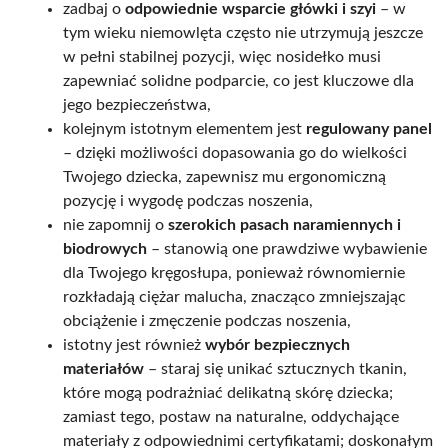
zadbaj o
odpowiednie wsparcie główki i szyi
– w
tym wieku niemowlęta często nie utrzymują jeszcze
w pełni stabilnej pozycji, więc nosidełko musi
zapewniać solidne podparcie, co jest kluczowe dla
jego bezpieczeństwa,
kolejnym istotnym elementem jest
regulowany panel
– dzięki możliwości dopasowania go do wielkości
Twojego dziecka, zapewnisz mu ergonomiczną
pozycję i wygodę podczas noszenia,
nie zapomnij o
szerokich pasach naramiennych i
biodrowych
– stanowią one prawdziwe wybawienie
dla Twojego kręgosłupa, ponieważ równomiernie
rozkładają ciężar malucha, znacząco zmniejszając
obciążenie i zmęczenie podczas noszenia,
istotny jest również
wybór bezpiecznych
materiałów
– staraj się unikać sztucznych tkanin,
które mogą podrażniać delikatną skórę dziecka;
zamiast tego, postaw na naturalne, oddychające
materiały z odpowiednimi certyfikatami; doskonałym