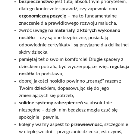
bezpieczeństwo
jest tutaj absolutnym priorytetem,
dlatego koniecznie sprawdź, czy zapewnia ono
ergonomiczną pozycję
– ma to fundamentalne
znaczenie dla prawidłowego rozwoju malucha,
zwróć uwagę na
materiały, z których wykonano
nosidło
– czy są one bezpieczne, posiadają
odpowiednie certyfikaty i są przyjazne dla delikatnej
skóry dziecka,
pamiętaj też o swoim komforcie! Długie spacery z
dzieckiem potrafią być wyczerpujące, więc
regulacja
nosidła
to podstawa,
dobrej jakości nosidło powinno „rosnąć” razem z
Twoim dzieckiem, dopasowując się do jego
zmieniających się potrzeb,
solidne systemy zabezpieczeń
są absolutnie
niezbędne – dzięki nim będziesz mogła czuć się
spokojnie i pewnie,
kolejny ważny aspekt to
przewiewność
, szczególnie
w cieplejsze dni – przegrzanie dziecka jest czymś,