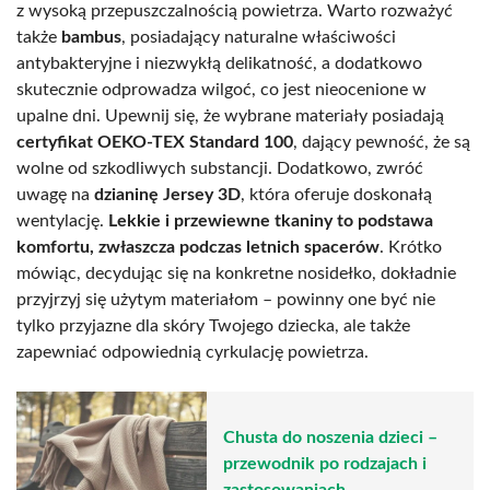
z wysoką przepuszczalnością powietrza. Warto rozważyć
także
bambus
, posiadający naturalne właściwości
antybakteryjne i niezwykłą delikatność, a dodatkowo
skutecznie odprowadza wilgoć, co jest nieocenione w
upalne dni. Upewnij się, że wybrane materiały posiadają
certyfikat OEKO-TEX Standard 100
, dający pewność, że są
wolne od szkodliwych substancji. Dodatkowo, zwróć
uwagę na
dzianinę Jersey 3D
, która oferuje doskonałą
wentylację.
Lekkie i przewiewne tkaniny to podstawa
komfortu, zwłaszcza podczas letnich spacerów
. Krótko
mówiąc, decydując się na konkretne nosidełko, dokładnie
przyjrzyj się użytym materiałom – powinny one być nie
tylko przyjazne dla skóry Twojego dziecka, ale także
zapewniać odpowiednią cyrkulację powietrza.
Chusta do noszenia dzieci –
przewodnik po rodzajach i