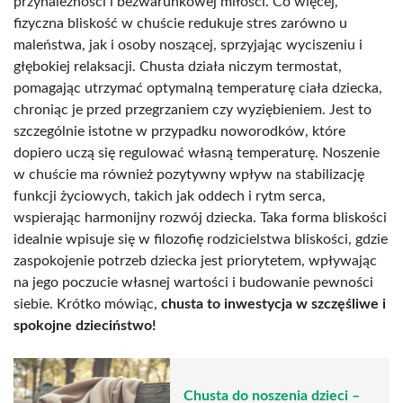
przynależności i bezwarunkowej miłości. Co więcej,
fizyczna bliskość w chuście redukuje stres zarówno u
maleństwa, jak i osoby noszącej, sprzyjając wyciszeniu i
głębokiej relaksacji. Chusta działa niczym termostat,
pomagając utrzymać optymalną temperaturę ciała dziecka,
chroniąc je przed przegrzaniem czy wyziębieniem. Jest to
szczególnie istotne w przypadku noworodków, które
dopiero uczą się regulować własną temperaturę. Noszenie
w chuście ma również pozytywny wpływ na stabilizację
funkcji życiowych, takich jak oddech i rytm serca,
wspierając harmonijny rozwój dziecka. Taka forma bliskości
idealnie wpisuje się w filozofię rodzicielstwa bliskości, gdzie
zaspokojenie potrzeb dziecka jest priorytetem, wpływając
na jego poczucie własnej wartości i budowanie pewności
siebie. Krótko mówiąc,
chusta to inwestycja w szczęśliwe i
spokojne dzieciństwo!
Chusta do noszenia dzieci –