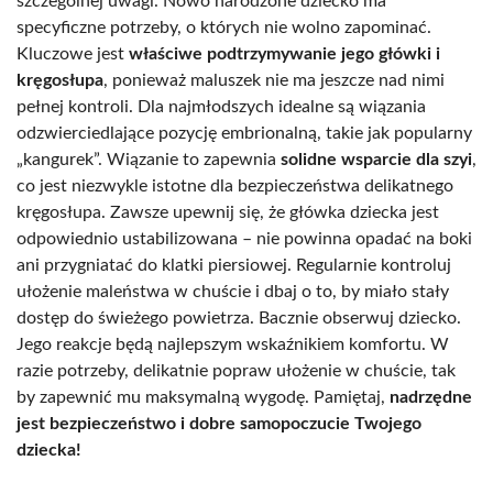
szczególnej uwagi. Nowo narodzone dziecko ma
specyficzne potrzeby, o których nie wolno zapominać.
Kluczowe jest
właściwe podtrzymywanie jego główki i
kręgosłupa
, ponieważ maluszek nie ma jeszcze nad nimi
pełnej kontroli. Dla najmłodszych idealne są wiązania
odzwierciedlające pozycję embrionalną, takie jak popularny
„kangurek”. Wiązanie to zapewnia
solidne wsparcie dla szyi
,
co jest niezwykle istotne dla bezpieczeństwa delikatnego
kręgosłupa. Zawsze upewnij się, że główka dziecka jest
odpowiednio ustabilizowana – nie powinna opadać na boki
ani przygniatać do klatki piersiowej. Regularnie kontroluj
ułożenie maleństwa w chuście i dbaj o to, by miało stały
dostęp do świeżego powietrza. Bacznie obserwuj dziecko.
Jego reakcje będą najlepszym wskaźnikiem komfortu. W
razie potrzeby, delikatnie popraw ułożenie w chuście, tak
by zapewnić mu maksymalną wygodę. Pamiętaj,
nadrzędne
jest bezpieczeństwo i dobre samopoczucie Twojego
dziecka!