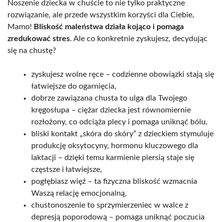
Noszenie dziecka w chuście to nie tylko praktyczne
rozwiązanie, ale przede wszystkim korzyści dla Ciebie,
Mamo!
Bliskość maleństwa działa kojąco i pomaga
zredukować stres
. Ale co konkretnie zyskujesz, decydując
się na chustę?
zyskujesz wolne ręce – codzienne obowiązki stają się
łatwiejsze do ogarnięcia,
dobrze zawiązana chusta to ulga dla Twojego
kręgosłupa – ciężar dziecka jest równomiernie
rozłożony, co odciąża plecy i pomaga uniknąć bólu,
bliski kontakt „skóra do skóry” z dzieckiem stymuluje
produkcję oksytocyny, hormonu kluczowego dla
laktacji – dzięki temu karmienie piersią staje się
częstsze i łatwiejsze,
pogłębiasz więź – ta fizyczna bliskość wzmacnia
Waszą relację emocjonalną,
chustonoszenie to sprzymierzeniec w walce z
depresją poporodową – pomaga uniknąć poczucia