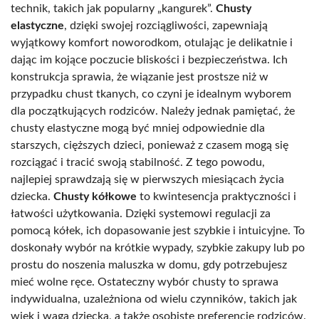
technik, takich jak popularny „kangurek”.
Chusty
elastyczne
, dzięki swojej rozciągliwości, zapewniają
wyjątkowy komfort noworodkom, otulając je delikatnie i
dając im kojące poczucie bliskości i bezpieczeństwa. Ich
konstrukcja sprawia, że wiązanie jest prostsze niż w
przypadku chust tkanych, co czyni je idealnym wyborem
dla początkujących rodziców. Należy jednak pamiętać, że
chusty elastyczne mogą być mniej odpowiednie dla
starszych, cięższych dzieci, ponieważ z czasem mogą się
rozciągać i tracić swoją stabilność. Z tego powodu,
najlepiej sprawdzają się w pierwszych miesiącach życia
dziecka.
Chusty kółkowe
to kwintesencja praktyczności i
łatwości użytkowania. Dzięki systemowi regulacji za
pomocą kółek, ich dopasowanie jest szybkie i intuicyjne. To
doskonały wybór na krótkie wypady, szybkie zakupy lub po
prostu do noszenia maluszka w domu, gdy potrzebujesz
mieć wolne ręce. Ostateczny wybór chusty to sprawa
indywidualna, uzależniona od wielu czynników, takich jak
wiek i waga dziecka, a także osobiste preferencje rodziców.