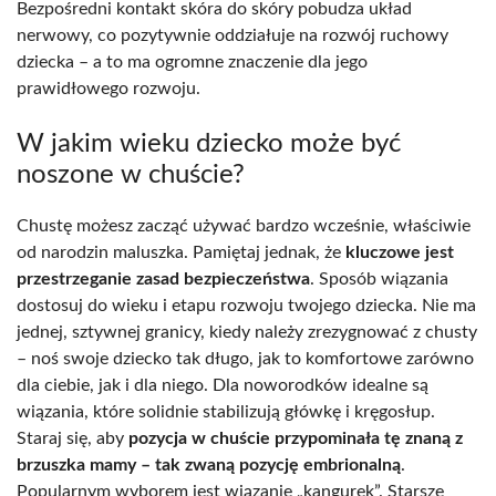
Bezpośredni kontakt skóra do skóry pobudza układ
nerwowy, co pozytywnie oddziałuje na rozwój ruchowy
dziecka – a to ma ogromne znaczenie dla jego
prawidłowego rozwoju.
W jakim wieku dziecko może być
noszone w chuście?
Chustę możesz zacząć używać bardzo wcześnie, właściwie
od narodzin maluszka. Pamiętaj jednak, że
kluczowe jest
przestrzeganie zasad bezpieczeństwa
. Sposób wiązania
dostosuj do wieku i etapu rozwoju twojego dziecka. Nie ma
jednej, sztywnej granicy, kiedy należy zrezygnować z chusty
– noś swoje dziecko tak długo, jak to komfortowe zarówno
dla ciebie, jak i dla niego. Dla noworodków idealne są
wiązania, które solidnie stabilizują główkę i kręgosłup.
Staraj się, aby
pozycja w chuście przypominała tę znaną z
brzuszka mamy – tak zwaną pozycję embrionalną
.
Popularnym wyborem jest wiązanie „kangurek”. Starsze