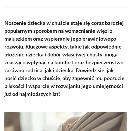
Facebook
X
Pinterest
WhatsApp
LinkedIn
Email
(Twitter)
Noszenie dziecka w chuście staje się coraz bardziej
popularnym sposobem na wzmacnianie więzi z
maluszkiem oraz wspieranie jego prawidłowego
rozwoju. Kluczowe aspekty, takie jak odpowiednie
ułożenie dziecka i dobór właściwej chusty, mogą
znacząco wpłynąć na komfort oraz bezpieczeństwo
zarówno rodzica, jak i dziecka. Dowiedz się, jak
nosić dziecko w chuście, aby zapewnić mu poczucie
bliskości i wsparcie w rozwijaniu jego umiejętności
już od najmłodszych lat!