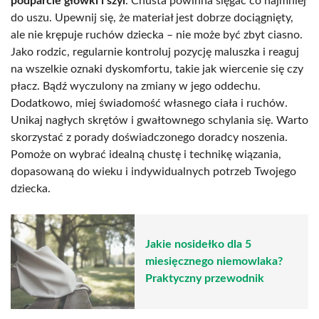
podparcie główki i szyi
. Chusta powinna sięgać co najmniej
do uszu. Upewnij się, że materiał jest dobrze dociągnięty,
ale nie krępuje ruchów dziecka – nie może być zbyt ciasno.
Jako rodzic, regularnie kontroluj pozycję maluszka i reaguj
na wszelkie oznaki dyskomfortu, takie jak wiercenie się czy
płacz. Bądź wyczulony na zmiany w jego oddechu.
Dodatkowo, miej świadomość własnego ciała i ruchów.
Unikaj nagłych skrętów i gwałtownego schylania się. Warto
skorzystać z porady doświadczonego doradcy noszenia.
Pomoże on wybrać idealną chustę i technikę wiązania,
dopasowaną do wieku i indywidualnych potrzeb Twojego
dziecka.
Jakie nosidełko dla 5
miesięcznego niemowlaka?
Praktyczny przewodnik