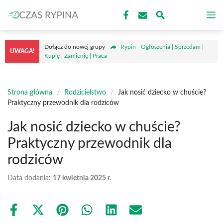
Przejdź
M
do
treści
Dołącz do nowej grupy
Rypin - Ogłoszenia | Sprzedam |
UWAGA!
Kupię | Zamienię | Praca
Strona główna
/
Rodzicielstwo
/
Jak nosić dziecko w chuście?
Praktyczny przewodnik dla rodziców
Jak nosić dziecko w chuście?
Praktyczny przewodnik dla
rodziców
Data dodania:
17 kwietnia 2025 r.
Share
Share
Share
Share
Share
Share
on
on
on
on
on
on