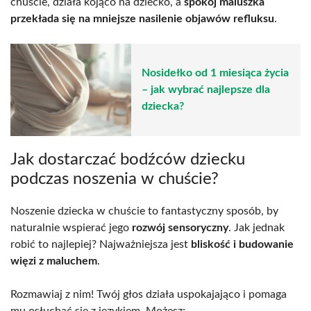
chuście, działa kojąco na dziecko, a
spokój maluszka
przekłada się na mniejsze nasilenie objawów refluksu
.
Nosidełko od 1 miesiąca życia
– jak wybrać najlepsze dla
dziecka?
Jak dostarczać bodźców dziecku
podczas noszenia w chuście?
Noszenie dziecka w chuście to fantastyczny sposób, by
naturalnie wspierać jego
rozwój sensoryczny
. Jak jednak
robić to najlepiej? Najważniejsza jest
bliskość i budowanie
więzi z maluchem
.
Rozmawiaj z nim! Twój głos działa uspokajająco i pomaga
mu osłuchać się z językiem. Możesz: