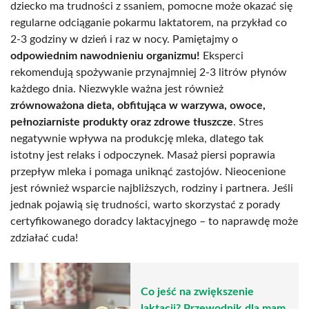
dziecko ma trudności z ssaniem, pomocne może okazać się
regularne odciąganie pokarmu laktatorem, na przykład co
2-3 godziny w dzień i raz w nocy. Pamiętajmy o
odpowiednim nawodnieniu organizmu!
Eksperci
rekomendują spożywanie przynajmniej 2-3 litrów płynów
każdego dnia. Niezwykle ważna jest również
zrównoważona dieta, obfitująca w warzywa, owoce,
pełnoziarniste produkty oraz zdrowe tłuszcze
. Stres
negatywnie wpływa na produkcję mleka, dlatego tak
istotny jest relaks i odpoczynek. Masaż piersi poprawia
przepływ mleka i pomaga uniknąć zastojów. Nieocenione
jest również wsparcie najbliższych, rodziny i partnera. Jeśli
jednak pojawią się trudności, warto skorzystać z porady
certyfikowanego doradcy laktacyjnego – to naprawdę może
zdziałać cuda!
Co jeść na zwiększenie
laktacji? Przewodnik dla mam