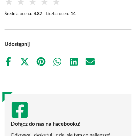
★
★
★
★
★
Średnia ocena:
4.82
Liczba ocen:
14
Udostępnij
Share
Share
Share
Share
Share
Share
on
on
on
on
on
on
Facebook
X
Pinterest
WhatsApp
LinkedIn
Email
(Twitter)
Dołącz do nas na Facebooku!
Odkrywaj, dyskutuj i dziel się tym co najlepsze!