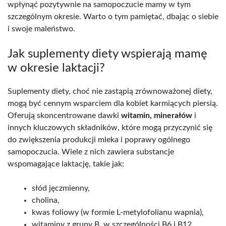
wpłynąć pozytywnie na samopoczucie mamy w tym
szczególnym okresie. Warto o tym pamiętać, dbając o siebie
i swoje maleństwo.
Jak suplementy diety wspierają mamę
w okresie laktacji?
Suplementy diety, choć nie zastąpią zrównoważonej diety,
mogą być cennym wsparciem dla kobiet karmiących piersią.
Oferują skoncentrowane dawki
witamin, minerałów
i
innych kluczowych składników, które mogą przyczynić się
do zwiększenia produkcji mleka i poprawy ogólnego
samopoczucia. Wiele z nich zawiera substancje
wspomagające laktację, takie jak:
słód jęczmienny,
cholina,
kwas foliowy (w formie L-metylofolianu wapnia),
witaminy z grupy B, w szczególności B6 i B12.