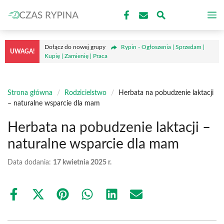
Przejdź
M
do
treści
Dołącz do nowej grupy
Rypin - Ogłoszenia | Sprzedam |
UWAGA!
Kupię | Zamienię | Praca
Strona główna
/
Rodzicielstwo
/
Herbata na pobudzenie laktacji
– naturalne wsparcie dla mam
Herbata na pobudzenie laktacji –
naturalne wsparcie dla mam
Data dodania:
17 kwietnia 2025 r.
Share
Share
Share
Share
Share
Share
on
on
on
on
on
on
Facebook
X
Pinterest
WhatsApp
LinkedIn
Email
(Twitter)