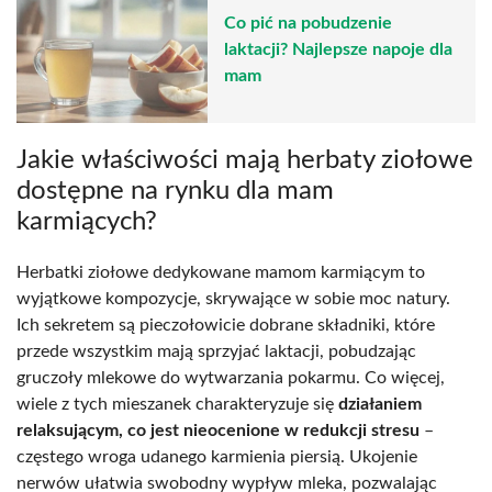
Co pić na pobudzenie
laktacji? Najlepsze napoje dla
mam
Jakie właściwości mają herbaty ziołowe
dostępne na rynku dla mam
karmiących?
Herbatki ziołowe dedykowane mamom karmiącym to
wyjątkowe kompozycje, skrywające w sobie moc natury.
Ich sekretem są pieczołowicie dobrane składniki, które
przede wszystkim mają sprzyjać laktacji, pobudzając
gruczoły mlekowe do wytwarzania pokarmu. Co więcej,
wiele z tych mieszanek charakteryzuje się
działaniem
relaksującym, co jest nieocenione w redukcji stresu
–
częstego wroga udanego karmienia piersią. Ukojenie
nerwów ułatwia swobodny wypływ mleka, pozwalając