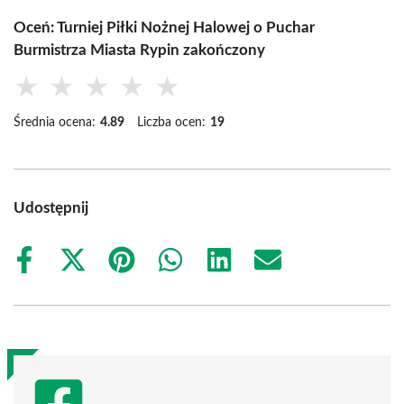
Oceń: Turniej Piłki Nożnej Halowej o Puchar
Burmistrza Miasta Rypin zakończony
★
★
★
★
★
Średnia ocena:
4.89
Liczba ocen:
19
Udostępnij
Share
Share
Share
Share
Share
Share
on
on
on
on
on
on
Facebook
X
Pinterest
WhatsApp
LinkedIn
Email
(Twitter)