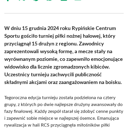
on
on
on
on
on
on
Facebook
X
Pinterest
WhatsApp
LinkedIn
Email
(Twitter)
W dniu 15 grudnia 2024 roku Rypińskie Centrum
Sportu gościło turniej piłki nożnej halowej, który
przyciągnął 15 drużyn z regionu. Zawodnicy
zaprezentowali wysoką formę, a mecze stały na
wyrównanym poziomie, co zapewniło emocjonujące
widowisko dla licznie zgromadzonych kibiców.
Uczestnicy turnieju zachwycili publiczność
składnymi akcjami oraz zaangażowaniem na boisku.
Tegoroczna edycja turnieju została podzielona na cztery
grupy, z których po dwie najlepsze drużyny awansowały do
fazy finałowej. Każdy zespół starał się zdobyć cenne punkty
i zapewnić sobie miejsce w najlepszej ósemce. Emanująca
rywalizacja w hali RCS przyciągnęła miłośników piłki