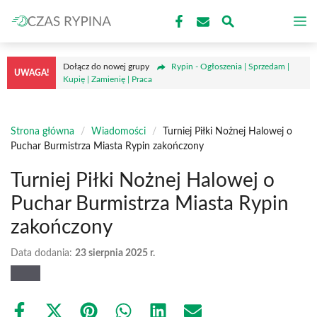
Przejdź
M
do
treści
Dołącz do nowej grupy
Rypin - Ogłoszenia | Sprzedam |
UWAGA!
Kupię | Zamienię | Praca
Strona główna
/
Wiadomości
/
Turniej Piłki Nożnej Halowej o
Puchar Burmistrza Miasta Rypin zakończony
Turniej Piłki Nożnej Halowej o
Puchar Burmistrza Miasta Rypin
zakończony
Data dodania:
23 sierpnia 2025 r.
Share
Share
Share
Share
Share
Share