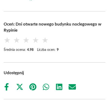
Oceń: Dni otwarte nowego budynku noclegowego w
Rypinie
★
★
★
★
★
Średnia ocena:
4.98
Liczba ocen:
9
Udostępnij
Share
Share
Share
Share
Share
Share
on
on
on
on
on
on
Facebook
X
Pinterest
WhatsApp
LinkedIn
Email
(Twitter)