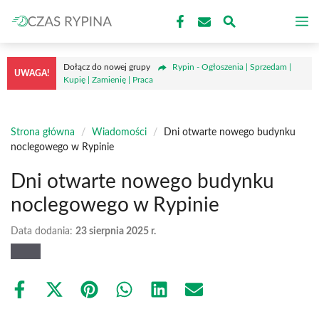
Przejdź
M
do
treści
Dołącz do nowej grupy
Rypin - Ogłoszenia | Sprzedam |
UWAGA!
Kupię | Zamienię | Praca
Strona główna
/
Wiadomości
/
Dni otwarte nowego budynku
noclegowego w Rypinie
Dni otwarte nowego budynku
noclegowego w Rypinie
Data dodania:
23 sierpnia 2025 r.
Share
Share
Share
Share
Share
Share
on
on
on
on
on
on
Facebook
X
Pinterest
WhatsApp
LinkedIn
Email