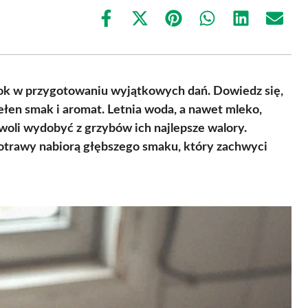
Share
Share
Share
Share
Share
Share
on
on
on
on
on
on
Facebook
X
Pinterest
WhatsApp
LinkedIn
Email
(Twitter)
k w przygotowaniu wyjątkowych dań. Dowiedz się,
ełen smak i aromat. Letnia woda, a nawet mleko,
oli wydobyć z grzybów ich najlepsze walory.
potrawy nabiorą głębszego smaku, który zachwyci