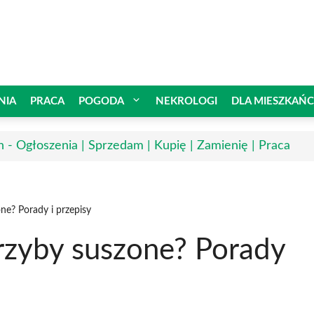
NIA
PRACA
POGODA
NEKROLOGI
DLA MIESZKAŃ
n - Ogłoszenia | Sprzedam | Kupię | Zamienię | Praca
e? Porady i przepisy
zyby suszone? Porady