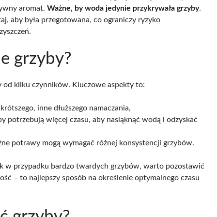
nsywny aromat.
Ważne, by woda jedynie przykrywała grzyby
.
taj, aby była przegotowana, co ograniczy ryzyko
zyszczeń.
e grzyby?
y od kilku czynników. Kluczowe aspekty to:
krótszego, inne dłuższego namaczania,
by potrzebują więcej czasu, aby nasiąknąć wodą i odzyskać
żne potrawy mogą wymagać różnej konsystencji grzybów.
ak w przypadku bardzo twardych grzybów, warto pozostawić
kość – to najlepszy sposób na określenie optymalnego czasu
ć grzyby?