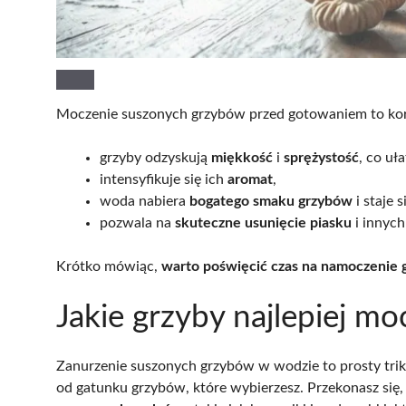
Moczenie suszonych grzybów przed gotowaniem to kor
grzyby odzyskują
miękkość
i
sprężystość
, co uł
intensyfikuje się ich
aromat
,
woda nabiera
bogatego smaku grzybów
i staje 
pozwala na
skuteczne usunięcie piasku
i innych
Krótko mówiąc,
warto poświęcić czas na namoczenie 
Jakie grzyby najlepiej mo
Zanurzenie suszonych grzybów w wodzie to prosty trik
od gatunku grzybów, które wybierzesz. Przekonasz się,