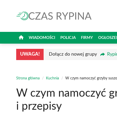
Przejdź
do
treści
WIADOMOŚCI
POLICJA
FIRMY
OGŁOSZE
UWAGA!
Dołącz do nowej grupy
Rypi
Strona główna
/
Kuchnia
/
W czym namoczyć grzyby suszon
W czym namoczyć gr
i przepisy