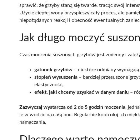
sprawić, że grzyby staną się twarde, tracąc swój inte
Użycie ciepłej wody przyspieszy cały proces, ale pamię
niepożądanych reakcji i obecność ewentualnych zaniec
Jak długo moczyć suszon
Czas moczenia suszonych grzybów jest zmienny i zależ
gatunek grzybów
– niektóre odmiany wymagają 
stopień wysuszenia
– bardziej przesuszone grzy
elastyczność,
efekt, jaki chcemy uzyskać w danym daniu
– ró
Zazwyczaj wystarcza od 2 do 5 godzin moczenia
, jedn
je w wodzie na całą noc. Regularnie kontroluj ich mięk
namaczania.
Dlaczego warto namoczy