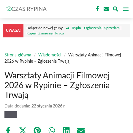
Przejdź
M
do
treści
Dołącz do nowej grupy
Rypin - Ogłoszenia | Sprzedam |
UWAGA!
Kupię | Zamienię | Praca
Strona główna
/
Wiadomości
/
Warsztaty Animacji Filmowej
2026 w Rypinie – Zgłoszenia Trwają
Warsztaty Animacji Filmowej
2026 w Rypinie – Zgłoszenia
Trwają
Data dodania:
22 stycznia 2026 r.
Share
Share
Share
Share
Share
Share