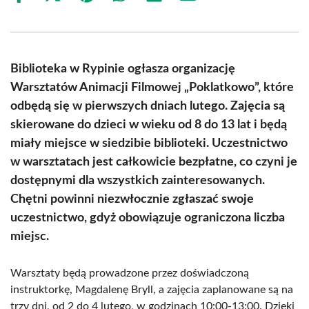
on
on
on
on
on
on
Facebook
X
Pinterest
WhatsApp
LinkedIn
Email
(Twitter)
Biblioteka w Rypinie ogłasza organizację
Warsztatów Animacji Filmowej „Poklatkowo”, które
odbędą się w pierwszych dniach lutego. Zajęcia są
skierowane do dzieci w wieku od 8 do 13 lat i będą
miały miejsce w siedzibie biblioteki. Uczestnictwo
w warsztatach jest całkowicie bezpłatne, co czyni je
dostępnymi dla wszystkich zainteresowanych.
Chętni powinni niezwłocznie zgłaszać swoje
uczestnictwo, gdyż obowiązuje ograniczona liczba
miejsc.
Warsztaty będą prowadzone przez doświadczoną
instruktorkę, Magdalenę Bryll, a zajęcia zaplanowane są na
trzy dni, od 2 do 4 lutego, w godzinach 10:00-13:00. Dzięki