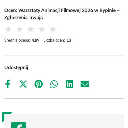
Oceń: Warsztaty Animacji Filmowej 2026 w Rypinie –
Zgłoszenia Trwają
★
★
★
★
★
Średnia ocena:
4.89
Liczba ocen:
13
Udostępnij
Share
Share
Share
Share
Share
Share
on
on
on
on
on
on
Facebook
X
Pinterest
WhatsApp
LinkedIn
Email
(Twitter)