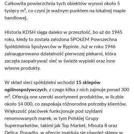
Całkowita powierzchnia tych obiektów wynosi około 5
tysięcy m², co czyni je ważnym punktem na lokalnej mapie
handlowej.
Historia KDSH sięga daleko w przeszłość, bo aż do 1945
roku, kiedy to została założona SPOŁEM Powszechna
Spółdzielnia Spożywców w Rypinie. Już w roku 1946
zainaugurowano działalność pierwszej piekarni, która
zaczęła zaopatrywać sieć w świeże wypieki oraz inne
własne produkty.
W skład sieci spółdzielni wchodzi
15 sklepów
ogólnospożywczych
, z czego kilka z nich zajmuje ponad 300
m². Oferują one szeroki asortyment produktów, w liczbie
około 14 000, co zaspokaja różnorodne potrzeby klientów.
Większość placówek funkcjonuje pod szyldami
renomowanych marek, w tym Polskiej Grupy
Supermarketów, takimi jak Top Market, Minuta 8 oraz
Delica. Ponadto, w ofercie znajdują się również sklepy w