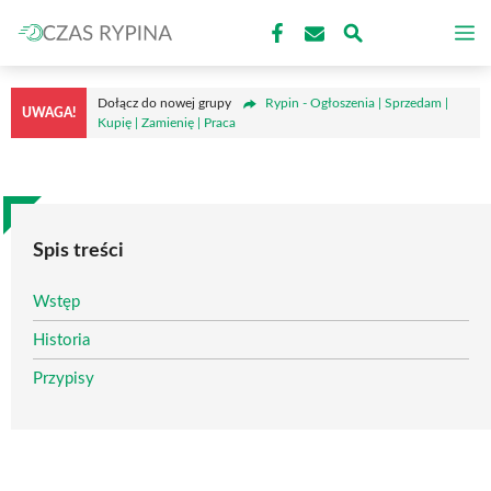
Przejdź
M
do
treści
Dołącz do nowej grupy
Rypin - Ogłoszenia | Sprzedam |
UWAGA!
Kupię | Zamienię | Praca
Spis treści
Wstęp
Historia
Przypisy