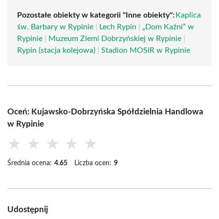
Pozostałe obiekty w kategorii "Inne obiekty":
Kaplica
św. Barbary w Rypinie
|
Lech Rypin
|
„Dom Kaźni” w
Rypinie
|
Muzeum Ziemi Dobrzyńskiej w Rypinie
|
Rypin (stacja kolejowa)
|
Stadion MOSiR w Rypinie
Oceń: Kujawsko-Dobrzyńska Spółdzielnia Handlowa
w Rypinie
★
★
★
★
★
Średnia ocena:
4.65
Liczba ocen:
9
Udostępnij