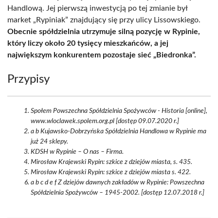
Handlową. Jej pierwszą inwestycją po tej zmianie był
market „Rypiniak” znajdujący się przy ulicy Lissowskiego.
Obecnie spółdzielnia utrzymuje silną pozycję w Rypinie,
który liczy około 20 tysięcy mieszkańców, a jej
największym konkurentem pozostaje sieć „Biedronka”.
Przypisy
Społem Powszechna Spółdzielnia Spożywców - Historia [online],
www.wloclawek.spolem.org.pl [dostęp 09.07.2020 r.]
a b Kujawsko-Dobrzyńska Spółdzielnia Handlowa w Rypinie ma
już 24 sklepy.
KDSH w Rypinie – O nas – Firma.
Mirosław Krajewski Rypin: szkice z dziejów miasta, s. 435.
Mirosław Krajewski Rypin: szkice z dziejów miasta s. 422.
a b c d e f Z dziejów dawnych zakładów w Rypinie: Powszechna
Spółdzielnia Spożywców – 1945-2002. [dostęp 12.07.2018 r.]