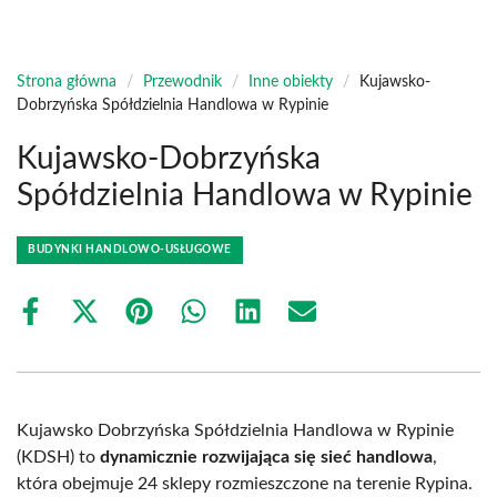
Strona główna
/
Przewodnik
/
Inne obiekty
/
Kujawsko-
Dobrzyńska Spółdzielnia Handlowa w Rypinie
Kujawsko-Dobrzyńska
Spółdzielnia Handlowa w Rypinie
BUDYNKI HANDLOWO-USŁUGOWE
Share
Share
Share
Share
Share
Share
on
on
on
on
on
on
Facebook
X
Pinterest
WhatsApp
LinkedIn
Email
(Twitter)
Kujawsko Dobrzyńska Spółdzielnia Handlowa w Rypinie
(KDSH) to
dynamicznie rozwijająca się sieć handlowa
,
która obejmuje 24 sklepy rozmieszczone na terenie Rypina.