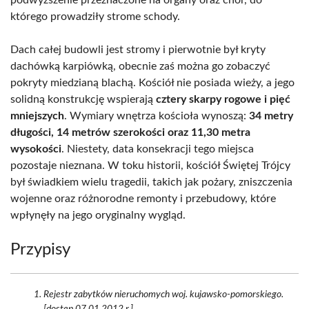
podwyższenie przeznaczone na organy oraz chór, do
którego prowadziły strome schody.
Dach całej budowli jest stromy i pierwotnie był kryty
dachówką karpiówką, obecnie zaś można go zobaczyć
pokryty miedzianą blachą. Kościół nie posiada wieży, a jego
solidną konstrukcję wspierają
cztery skarpy rogowe i pięć
mniejszych
. Wymiary wnętrza kościoła wynoszą:
34 metry
długości, 14 metrów szerokości oraz 11,30 metra
wysokości
. Niestety, data konsekracji tego miejsca
pozostaje nieznana. W toku historii, kościół Świętej Trójcy
był świadkiem wielu tragedii, takich jak pożary, zniszczenia
wojenne oraz różnorodne remonty i przebudowy, które
wpłynęły na jego oryginalny wygląd.
Przypisy
Rejestr zabytków nieruchomych woj. kujawsko-pomorskiego.