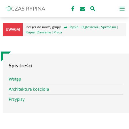
Przejdź
M
do
treści
Dołącz do nowej grupy
Rypin - Ogłoszenia | Sprzedam |
UWAGA!
Kupię | Zamienię | Praca
Spis treści
Wstęp
Architektura kościoła
Przypisy