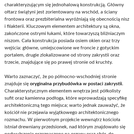
charakteryzującym się jednohalową konstrukcją. Główny
ołtarz świątyni jest zorientowany na wschód, a ściany
frontowa oraz prezbiterialna wyróżniają się obecnością nisz
i filakterii. Kluczowym elementem architektury są okna,
zakończone ostrymi łukami, które towarzyszą bliźniaczym
niszom. Cała konstrukcja posiada osiem okien oraz trzy
wejścia: główne, umiejscowione we froncie z gotyckim
portalem, drugie zlokalizowane od strony zakrystii oraz
trzecie, znajdujące się po prawej stronie od kruchty.
Warto zaznaczyć, że po północno-wschodniej stronie
znajduje się
oryginalna przybudówka w postaci zakrystii
.
Charakterystycznym elementem wnętrza jest półkolisty
sufit oraz kamienna podłoga, które wprowadzają specyfikę
architektoniczną tego miejsca; warto jednak zauważyć, że
kościół nie przejawia wyjątkowego architektonicznego
rozmachu. W pierwotnym projekcie wewnątrz kościoła
istniał drewniany przedsionek, nad którym znajdowało się