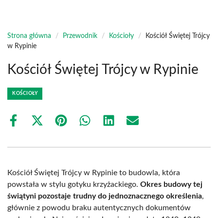
Strona główna
/
Przewodnik
/
Kościoły
/
Kościół Świętej Trójcy
w Rypinie
Kościół Świętej Trójcy w Rypinie
KOŚCIOŁY
Share
Share
Share
Share
Share
Share
on
on
on
on
on
on
Facebook
X
Pinterest
WhatsApp
LinkedIn
Email
(Twitter)
Kościół Świętej Trójcy w Rypinie to budowla, która
powstała w stylu gotyku krzyżackiego.
Okres budowy tej
świątyni pozostaje trudny do jednoznacznego określenia
,
głównie z powodu braku autentycznych dokumentów