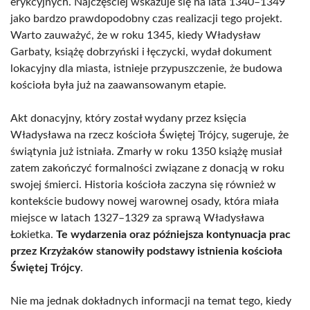
erykcyjnych. Najczęściej wskazuje się na lata 1340–1349
jako bardzo prawdopodobny czas realizacji tego projekt.
Warto zauważyć, że w roku 1345, kiedy Władysław
Garbaty, książę dobrzyński i łęczycki, wydał dokument
lokacyjny dla miasta, istnieje przypuszczenie, że budowa
kościoła była już na zaawansowanym etapie.
Akt donacyjny, który został wydany przez księcia
Władysława na rzecz kościoła Świętej Trójcy, sugeruje, że
świątynia już istniała. Zmarły w roku 1350 książę musiał
zatem zakończyć formalności związane z donacją w roku
swojej śmierci. Historia kościoła zaczyna się również w
kontekście budowy nowej warownej osady, która miała
miejsce w latach 1327–1329 za sprawą Władysława
Łokietka.
Te wydarzenia oraz późniejsza kontynuacja prac
przez Krzyżaków stanowiły podstawy istnienia kościoła
Świętej Trójcy
.
Nie ma jednak dokładnych informacji na temat tego, kiedy