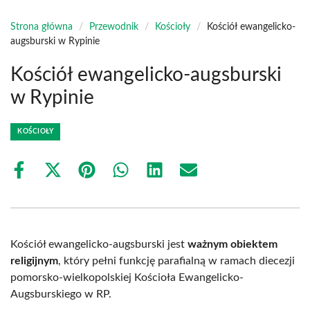
Strona główna
/
Przewodnik
/
Kościoły
/
Kościół ewangelicko-
augsburski w Rypinie
Kościół ewangelicko-augsburski
w Rypinie
KOŚCIOŁY
Share
Share
Share
Share
Share
Share
on
on
on
on
on
on
Facebook
X
Pinterest
WhatsApp
LinkedIn
Email
(Twitter)
Kościół ewangelicko-augsburski jest
ważnym obiektem
religijnym
, który pełni funkcję parafialną w ramach diecezji
pomorsko-wielkopolskiej Kościoła Ewangelicko-
Augsburskiego w RP.