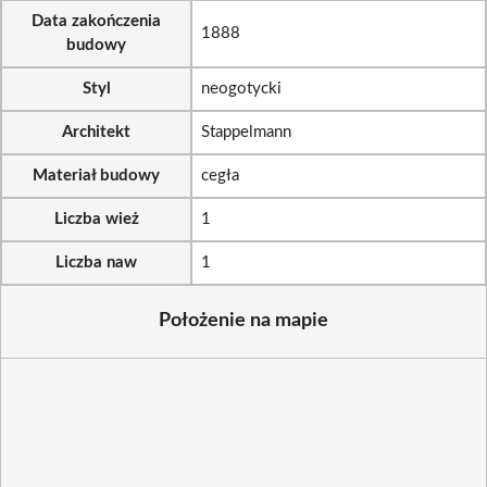
Data zakończenia
1888
budowy
Styl
neogotycki
Architekt
Stappelmann
Materiał budowy
cegła
Liczba wież
1
Liczba naw
1
Położenie na mapie