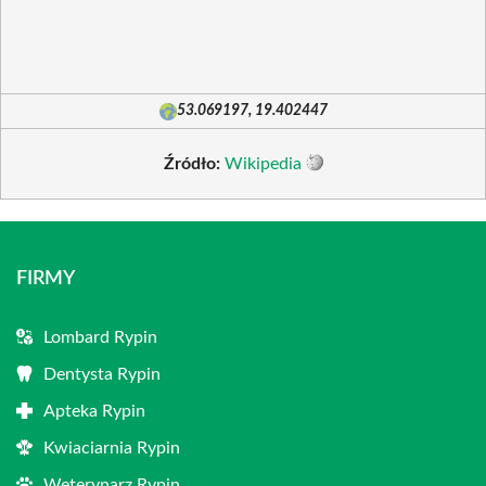
53.069197, 19.402447
Źródło:
Wikipedia
FIRMY
Lombard Rypin
Dentysta Rypin
Apteka Rypin
Kwiaciarnia Rypin
Weterynarz Rypin