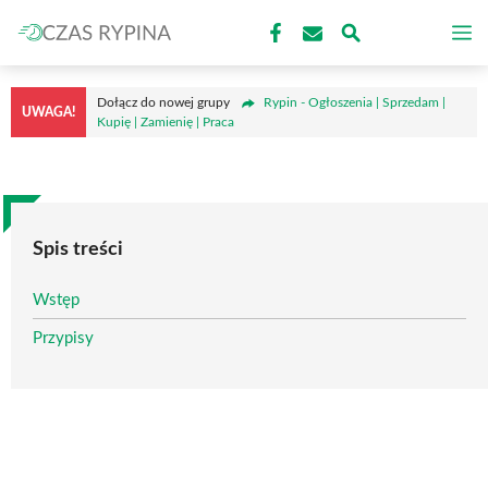
Przejdź
M
do
treści
Dołącz do nowej grupy
Rypin - Ogłoszenia | Sprzedam |
UWAGA!
Kupię | Zamienię | Praca
Spis treści
Wstęp
Przypisy