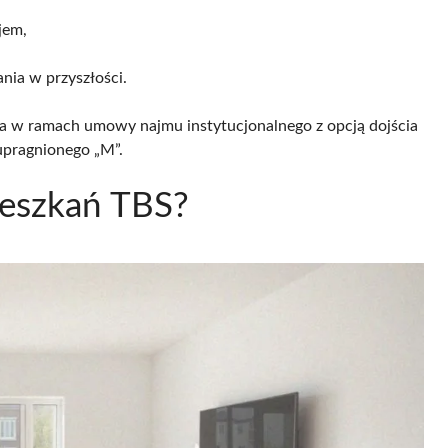
jem,
nia w przyszłości.
ia w ramach umowy najmu instytucjonalnego z opcją dojścia
 upragnionego „M”.
ieszkań TBS?