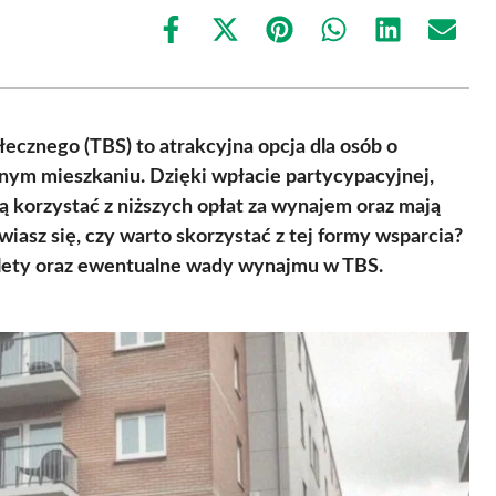
Share
Share
Share
Share
Share
Share
on
on
on
on
on
on
Facebook
X
Pinterest
WhatsApp
LinkedIn
Email
(Twitter)
cznego (TBS) to atrakcyjna opcja dla osób o
nym mieszkaniu. Dzięki wpłacie partycypacyjnej,
 korzystać z niższych opłat za wynajem oraz mają
iasz się, czy warto skorzystać z tej formy wsparcia?
zalety oraz ewentualne wady wynajmu w TBS.