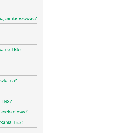
nią zainteresować?
zkanie TBS?
szkania?
u TBS?
mieszkaniową?
zkania TBS?