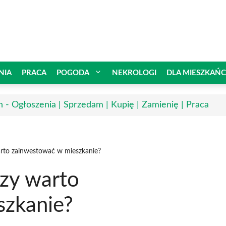
NIA
PRACA
POGODA
NEKROLOGI
DLA MIESZKAŃ
n - Ogłoszenia | Sprzedam | Kupię | Zamienię | Praca
arto zainwestować w mieszkanie?
czy warto
szkanie?