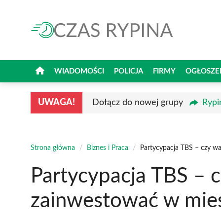
Przejdź
do
treści
WIADOMOŚCI
POLICJA
FIRMY
OGŁOSZE
UWAGA!
Dołącz do nowej grupy
Rypi
Strona główna
/
Biznes i Praca
/
Partycypacja TBS – czy w
Partycypacja TBS – 
zainwestować w mie