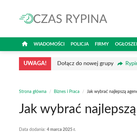
Przejdź
do
treści
WIADOMOŚCI
POLICJA
FIRMY
OGŁOSZE
UWAGA!
Dołącz do nowej grupy
Rypi
Strona główna
/
Biznes i Praca
/
Jak wybrać najlepszą agen
Jak wybrać najlepsz
Data dodania:
4 marca 2025 r.