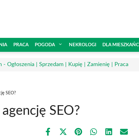
NIA
PRACA
POGODA
NEKROLOGI
DLA MIESZKAŃ
n - Ogłoszenia | Sprzedam | Kupię | Zamienię | Praca
cję SEO?
ą agencję SEO?
Share
Share
Share
Share
Share
Share
on
on
on
on
on
on