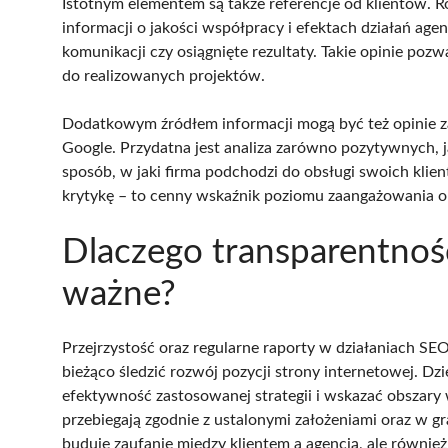
Istotnym elementem są także referencje od klientów.
informacji o jakości współpracy i efektach działań age
komunikacji czy osiągnięte rezultaty. Takie opinie pozw
do realizowanych projektów.
Dodatkowym źródłem informacji mogą być też opinie z
Google. Przydatna jest analiza zarówno pozytywnych, 
sposób, w jaki firma podchodzi do obsługi swoich klie
krytykę – to cenny wskaźnik poziomu zaangażowania o
Dlaczego transparentność
ważne?
Przejrzystość oraz regularne raporty w działaniach S
bieżąco śledzić rozwój pozycji strony internetowej. D
efektywność zastosowanej strategii i wskazać obszary
przebiegają zgodnie z ustalonymi założeniami oraz w g
buduje zaufanie między klientem a agencją, ale równie