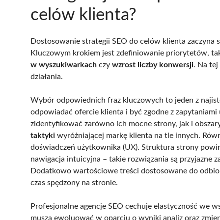
celów klienta?
Dostosowanie strategii SEO do celów klienta zaczyna si
Kluczowym krokiem jest zdefiniowanie priorytetów, ta
w wyszukiwarkach
czy
wzrost liczby konwersji
. Na te
działania.
Wybór odpowiednich fraz kluczowych to jeden z najist
odpowiadać ofercie klienta i być zgodne z zapytaniami
zidentyfikować zarówno ich mocne strony, jak i obsz
taktyki
wyróżniającej markę klienta na tle innych. Rów
doświadczeń użytkownika (UX). Struktura strony powinn
nawigacja intuicyjna – takie rozwiązania są przyjazne
Dodatkowo wartościowe treści dostosowane do odbio
czas spędzony na stronie.
Profesjonalne agencje SEO cechuje elastyczność we wsp
muszą ewoluować w oparciu o wyniki analiz oraz zmieni