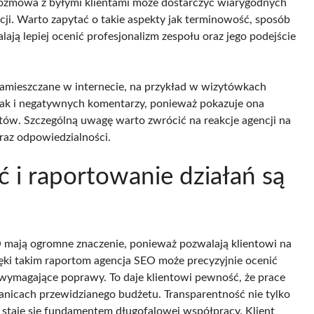
 Rozmowa z byłymi klientami może dostarczyć wiarygodnych
ncji. Warto zapytać o takie aspekty jak terminowość, sposób
alają lepiej ocenić profesjonalizm zespołu oraz jego podejście
amieszczane w internecie, na przykład w wizytówkach
jak i negatywnych komentarzy, ponieważ pokazuje ona
ntów. Szczególną uwagę warto zwrócić na reakcje agencji na
raz odpowiedzialności.
 i raportowanie działań są
EO mają ogromne znaczenie, ponieważ pozwalają klientowi na
zięki takim raportom agencja SEO może precyzyjnie ocenić
 wymagające poprawy. To daje klientowi pewność, że prace
ranicach przewidzianego budżetu. Transparentność nie tylko
ż staje się fundamentem długofalowej współpracy. Klient