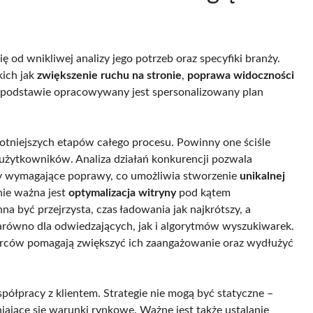
ę od wnikliwej analizy jego potrzeb oraz specyfiki branży.
kich jak
zwiększenie ruchu na stronie
,
poprawa widoczności
j podstawie opracowywany jest spersonalizowany plan
otniejszych etapów całego procesu. Powinny one ściśle
 użytkowników. Analiza działań konkurencji pozwala
ary wymagające poprawy, co umożliwia stworzenie
unikalnej
nie ważna jest
optymalizacja witryny
pod kątem
a być przejrzysta, czas ładowania jak najkrótszy, a
 zarówno dla odwiedzających, jak i algorytmów wyszukiwarek.
rców pomagają zwiększyć ich zaangażowanie oraz wydłużyć
ółpracy z klientem. Strategie nie mogą być statyczne –
ające się warunki rynkowe. Ważne jest także ustalanie