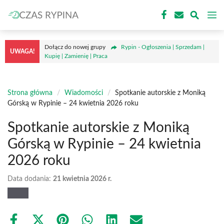
Przejdź
M
do
treści
Dołącz do nowej grupy
Rypin - Ogłoszenia | Sprzedam |
UWAGA!
Kupię | Zamienię | Praca
Strona główna
/
Wiadomości
/
Spotkanie autorskie z Moniką
Górską w Rypinie – 24 kwietnia 2026 roku
Spotkanie autorskie z Moniką
Górską w Rypinie – 24 kwietnia
2026 roku
Data dodania:
21 kwietnia 2026 r.
Share
Share
Share
Share
Share
Share