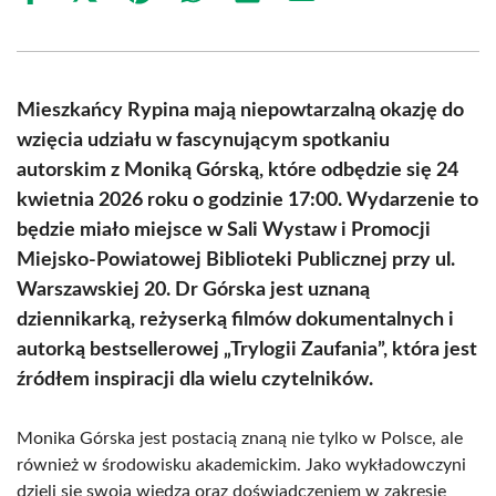
on
on
on
on
on
on
Facebook
X
Pinterest
WhatsApp
LinkedIn
Email
(Twitter)
Mieszkańcy Rypina mają niepowtarzalną okazję do
wzięcia udziału w fascynującym spotkaniu
autorskim z Moniką Górską, które odbędzie się 24
kwietnia 2026 roku o godzinie 17:00. Wydarzenie to
będzie miało miejsce w Sali Wystaw i Promocji
Miejsko-Powiatowej Biblioteki Publicznej przy ul.
Warszawskiej 20. Dr Górska jest uznaną
dziennikarką, reżyserką filmów dokumentalnych i
autorką bestsellerowej „Trylogii Zaufania”, która jest
źródłem inspiracji dla wielu czytelników.
Monika Górska jest postacią znaną nie tylko w Polsce, ale
również w środowisku akademickim. Jako wykładowczyni
dzieli się swoją wiedzą oraz doświadczeniem w zakresie