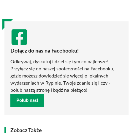
Facebook
X
Pinterest
WhatsApp
LinkedIn
Email
(Twitter)
Dołącz do nas na Facebooku!
Odkrywaj, dyskutuj i dziel się tym co najlepsze!
Przyłącz się do naszej społeczności na Facebooku,
gdzie możesz dowiedzieć się więcej o lokalnych
wydarzeniach w Rypinie. Twoje zdanie się liczy -
polub naszą stronę i bądź na bieżąco!
Polub nas!
Zobacz Także