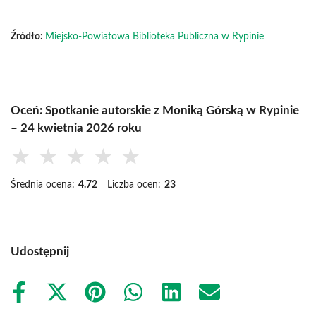
Źródło:
Miejsko-Powiatowa Biblioteka Publiczna w Rypinie
Oceń: Spotkanie autorskie z Moniką Górską w Rypinie
– 24 kwietnia 2026 roku
★
★
★
★
★
Średnia ocena:
4.72
Liczba ocen:
23
Udostępnij
Share
Share
Share
Share
Share
Share
on
on
on
on
on
on