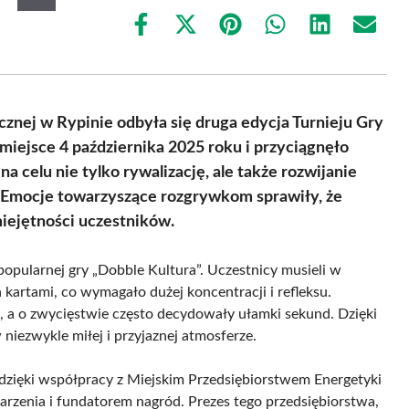
Share
Share
Share
Share
Share
Share
on
on
on
on
on
on
Facebook
X
Pinterest
WhatsApp
LinkedIn
Email
(Twitter)
icznej w Rypinie odbyła się druga edycja Turnieju Gry
miejsce 4 października 2025 roku i przyciągnęło
a celu nie tylko rywalizację, ale także rozwijanie
. Emocje towarzyszące rozgrywkom sprawiły, że
ejętności uczestników.
opularnej gry „Dobble Kultura”. Uczestnicy musieli w
artami, co wymagało dużej koncentracji i refleksu.
, a o zwycięstwie często decydowały ułamki sekund. Dzięki
niezwykle miłej i przyjaznej atmosferze.
 dzięki współpracy z Miejskim Przedsiębiorstwem Energetyki
darzenia i fundatorem nagród. Prezes tego przedsiębiorstwa,