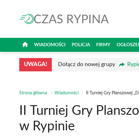
Przejdź
do
treści
WIADOMOŚCI
POLICJA
FIRMY
OGŁOSZE
UWAGA!
Dołącz do nowej grupy
Rypi
Strona główna
/
Wiadomości
/
II Turniej Gry Planszowej „
II Turniej Gry Plansz
w Rypinie