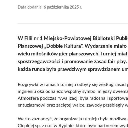
Data dodania:
6 października 2025 r.
W Filii nr 1 Miejsko-Powiatowej Biblioteki Publ
Planszowej „Dobble Kultura”. Wydarzenie miało 
wielu miłośników gier planszowych. Turniej miał n
spostrzegawczości i promowanie zasad fair play
każda runda była prawdziwym sprawdzianem umi
Rozgrywki w ramach turnieju odbyły się według zasad p
mgnieniu oka odnaleźć wspólny symbol między dwiema k
Atmosfera podczas rywalizacji była radosna i sportowa
entuzjazmowi oraz zaciętej walce, zawody przebiegły w 
Warto zaznaczyć, że organizacja turnieju była możliwa
Cieplnej sp. z o.o. w Rypinie, które było partnerem wy