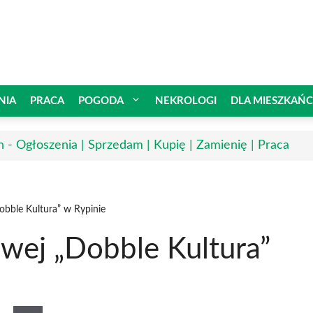
NIA
PRACA
POGODA
NEKROLOGI
DLA MIESZKAŃ
n - Ogłoszenia | Sprzedam | Kupię | Zamienię | Praca
Dobble Kultura” w Rypinie
owej „Dobble Kultura”