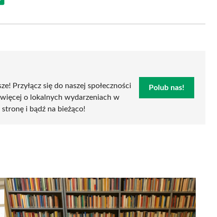
Share
on
Email
sze! Przyłącz się do naszej społeczności
Polub nas!
 więcej o lokalnych wydarzeniach w
 stronę i bądź na bieżąco!