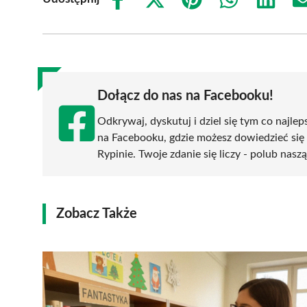
Share
Share
Share
Share
Share
on
on
on
on
on
Facebook
X
Pinterest
WhatsApp
LinkedIn
(Twitter)
Dołącz do nas na Facebooku!
Odkrywaj, dyskutuj i dziel się tym co najlep
na Facebooku, gdzie możesz dowiedzieć się
Rypinie. Twoje zdanie się liczy - polub naszą
Zobacz Także