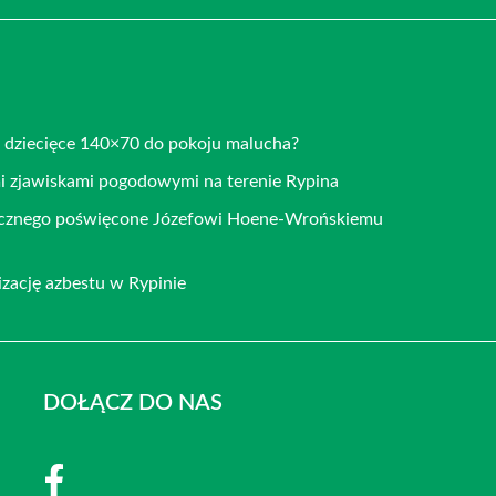
o dziecięce 140×70 do pokoju malucha?
mi zjawiskami pogodowymi na terenie Rypina
ficznego poświęcone Józefowi Hoene-Wrońskiemu
zację azbestu w Rypinie
DOŁĄCZ DO NAS